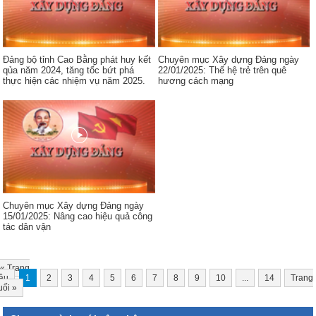
Đảng bộ tỉnh Cao Bằng phát huy kết
Chuyên mục Xây dựng Đảng ngày
qủa năm 2024, tăng tốc bứt phá
22/01/2025: Thế hệ trẻ trên quê
thực hiện các nhiệm vụ năm 2025.
hương cách mạng
Chuyên mục Xây dựng Đảng ngày
15/01/2025: Nâng cao hiệu quả công
tác dân vận
«
Trang
ầu
1
2
3
4
5
6
7
8
9
10
...
14
Trang
uối
»