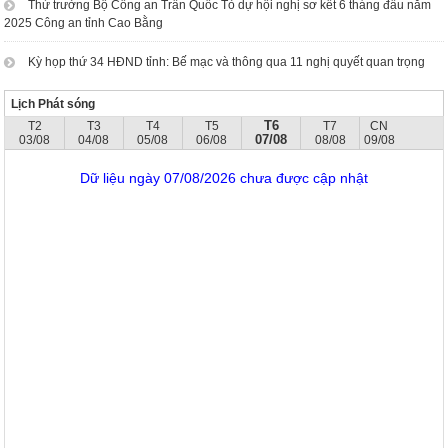
Thứ trưởng Bộ Công an Trần Quốc Tỏ dự hội nghị sơ kết 6 tháng đầu năm
2025 Công an tỉnh Cao Bằng
Kỳ họp thứ 34 HĐND tỉnh: Bế mạc và thông qua 11 nghị quyết quan trọng
Lịch Phát sóng
T6
T2
T3
T4
T5
T7
CN
07/08
03/08
04/08
05/08
06/08
08/08
09/08
Dữ liệu ngày 07/08/2026 chưa được cập nhật