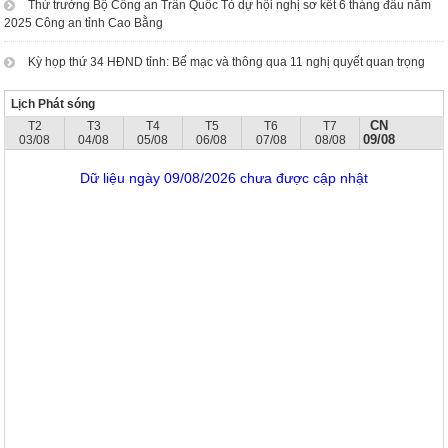
Thứ trưởng Bộ Công an Trần Quốc Tỏ dự hội nghị sơ kết 6 tháng đầu năm
2025 Công an tỉnh Cao Bằng
Kỳ họp thứ 34 HĐND tỉnh: Bế mạc và thông qua 11 nghị quyết quan trọng
Lịch Phát sóng
CN
T2
T3
T4
T5
T6
T7
09/08
03/08
04/08
05/08
06/08
07/08
08/08
Dữ liệu ngày 09/08/2026 chưa được cập nhật