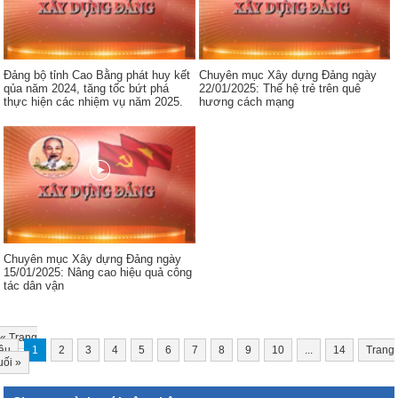
Đảng bộ tỉnh Cao Bằng phát huy kết
Chuyên mục Xây dựng Đảng ngày
qủa năm 2024, tăng tốc bứt phá
22/01/2025: Thế hệ trẻ trên quê
thực hiện các nhiệm vụ năm 2025.
hương cách mạng
Chuyên mục Xây dựng Đảng ngày
15/01/2025: Nâng cao hiệu quả công
tác dân vận
«
Trang
ầu
1
2
3
4
5
6
7
8
9
10
...
14
Trang
uối
»