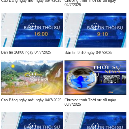
Cao Bằng ngày mới ngày 05/7/2025
Chương trình Thời sự tối ngày
04/7/2025
Bản tin 16h00 ngày 04/7/2025
Bản tin 9h10 ngày 04/7/2025
Cao Bằng ngày mới ngày 04/7/2025
Chương trình Thời sự tối ngày
03/7/2025