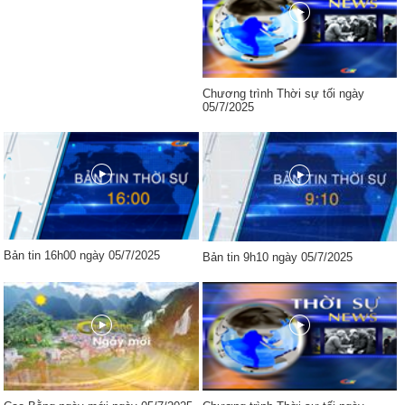
Chương trình Thời sự tối ngày
05/7/2025
Bản tin 16h00 ngày 05/7/2025
Bản tin 9h10 ngày 05/7/2025