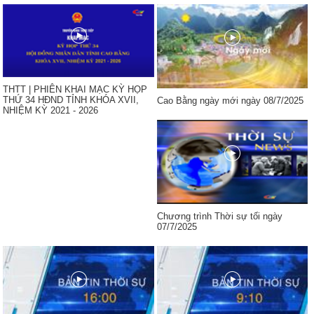
THTT | PHIÊN KHAI MẠC KỲ HỌP
THỨ 34 HĐND TỈNH KHÓA XVII,
Cao Bằng ngày mới ngày 08/7/2025
NHIỆM KỲ 2021 - 2026
Chương trình Thời sự tối ngày
07/7/2025