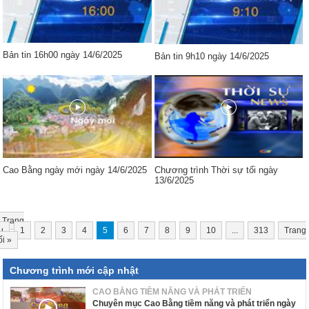
Bản tin 16h00 ngày 14/6/2025
Bản tin 9h10 ngày 14/6/2025
Cao Bằng ngày mới ngày 14/6/2025
Chương trình Thời sự tối ngày
13/6/2025
Trang
u
1
2
3
4
5
6
7
8
9
10
...
313
Trang
ối
»
Chương trình mới cập nhật
CAO BẰNG TIỀM NĂNG VÀ PHÁT TRIỂN
Chuyên mục Cao Bằng tiềm năng và phát triển ngày