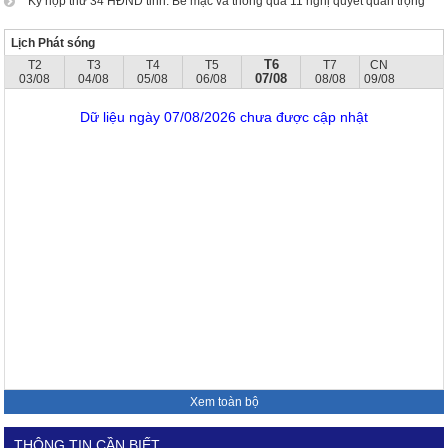
Kỳ họp thứ 34 HĐND tỉnh: Bế mạc và thông qua 11 nghị quyết quan trọng
Lịch Phát sóng
T6
T2
T3
T4
T5
T7
CN
07/08
03/08
04/08
05/08
06/08
08/08
09/08
Dữ liệu ngày 07/08/2026 chưa được cập nhật
Xem toàn bộ
THÔNG TIN CẦN BIẾT