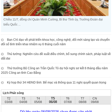
Chiều 11/7, đồng chí Quản Minh Cường, Bí thư Tỉnh ủy, Trưởng Đoàn đại
biểu Quốc ...
Ban Chỉ đạo về phát triển khoa học, công nghệ, đổi mới sáng tạo và chuyển
đổi số tỉnh triển khai nhiệm vụ 6 tháng cuối năm
Thủ tướng: Nghiên cứu đề xuất điều chỉnh, bổ sung chính sách, pháp luật về
đất đai
Thứ trưởng Bộ Công an Trần Quốc Tỏ dự hội nghị sơ kết 6 tháng đầu năm
2025 Công an tỉnh Cao Bằng
Kỳ họp thứ 34 HĐND tỉnh: Bế mạc và thông qua 11 nghị quyết quan trọng
Lịch Phát sóng
T5
T2
T3
T4
T6
T7
CN
06/08
03/08
04/08
05/08
07/08
08/08
09/08
Dữ liệu ngày 06/08/2026 chưa được cập nhật