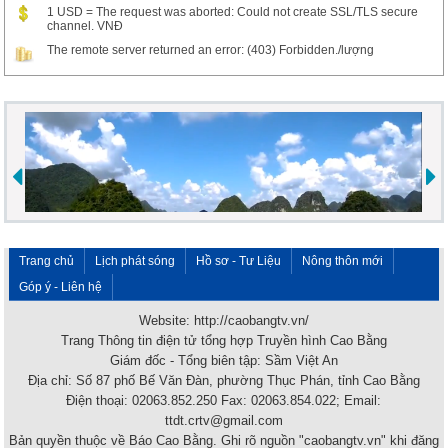
1 USD = The request was aborted: Could not create SSL/TLS secure
channel. VNĐ
The remote server returned an error: (403) Forbidden./lượng
Trang chủ
Lịch phát sóng
Hồ sơ - Tư Liệu
Nông thôn mới
Góp ý - Liên hệ
Website: http://caobangtv.vn/
Trang Thông tin điện tử tổng hợp Truyền hình Cao Bằng
Giám đốc - Tổng biên tập: Sầm Việt An
Địa chỉ: Số 87 phố Bế Văn Đàn, phường Thục Phán, tỉnh Cao Bằng
Điện thoại: 02063.852.250 Fax: 02063.854.022; Email:
ttdt.crtv@gmail.com
Bản quyền thuộc về Báo Cao Bằng. Ghi rõ nguồn "caobangtv.vn" khi đăng