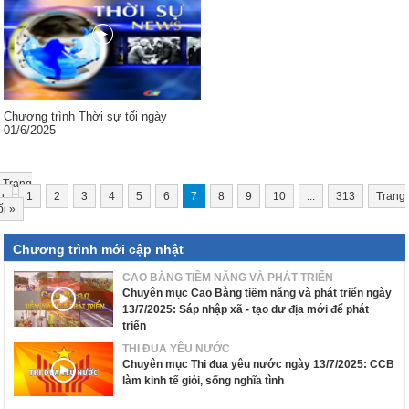
Chương trình Thời sự tối ngày
01/6/2025
Trang
u
1
2
3
4
5
6
7
8
9
10
...
313
Trang
ối
»
Chương trình mới cập nhật
CAO BẰNG TIỀM NĂNG VÀ PHÁT TRIỂN
Chuyên mục Cao Bằng tiềm năng và phát triển ngày
13/7/2025: Sáp nhập xã - tạo dư địa mới để phát
triển
THI ĐUA YÊU NƯỚC
Chuyên mục Thi đua yêu nước ngày 13/7/2025: CCB
làm kinh tế giỏi, sống nghĩa tình