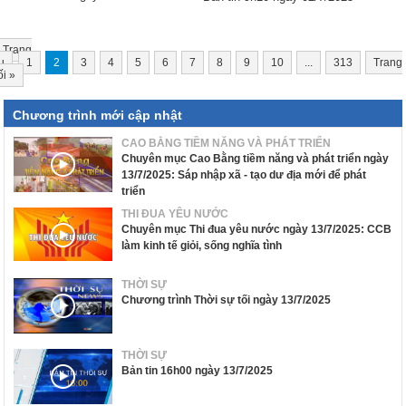
Trang
u
1
2
3
4
5
6
7
8
9
10
...
313
Trang
ối
»
Chương trình mới cập nhật
CAO BẰNG TIỀM NĂNG VÀ PHÁT TRIỂN
Chuyên mục Cao Bằng tiềm năng và phát triển ngày
13/7/2025: Sáp nhập xã - tạo dư địa mới để phát
triển
THI ĐUA YÊU NƯỚC
Chuyên mục Thi đua yêu nước ngày 13/7/2025: CCB
làm kinh tế giỏi, sống nghĩa tình
THỜI SỰ
Chương trình Thời sự tối ngày 13/7/2025
THỜI SỰ
Bản tin 16h00 ngày 13/7/2025