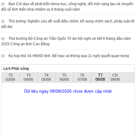
Ban Chỉ đạo về phát triển khoa học, công nghệ, đổi mới sáng tạo và chuyển
đổi số tỉnh triển khai nhiệm vụ 6 tháng cuối năm
Thủ tướng: Nghiên cứu đề xuất điều chỉnh, bổ sung chính sách, pháp luật về
đất đai
Thứ trưởng Bộ Công an Trần Quốc Tỏ dự hội nghị sơ kết 6 tháng đầu năm
2025 Công an tỉnh Cao Bằng
Kỳ họp thứ 34 HĐND tỉnh: Bế mạc và thông qua 11 nghị quyết quan trọng
Lịch Phát sóng
T7
T2
T3
T4
T5
T6
CN
08/08
03/08
04/08
05/08
06/08
07/08
09/08
Dữ liệu ngày 08/08/2026 chưa được cập nhật