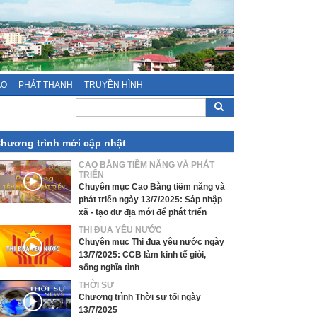
ÁO
PHÁT THANH
TRUYỀN HÌNH
hương trình mới cập nhật
CAO BẰNG TIỀM NĂNG VÀ PHÁT
TRIỂN
Chuyên mục Cao Bằng tiềm năng và
phát triển ngày 13/7/2025: Sáp nhập
xã - tạo dư địa mới để phát triển
THI ĐUA YÊU NƯỚC
Chuyên mục Thi đua yêu nước ngày
13/7/2025: CCB làm kinh tế giỏi,
sống nghĩa tình
THỜI SỰ
Chương trình Thời sự tối ngày
13/7/2025