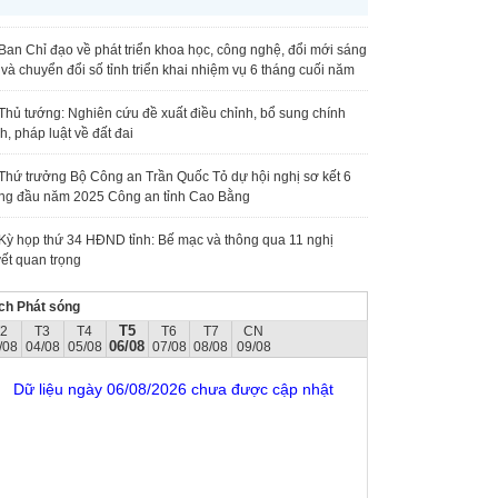
Ban Chỉ đạo về phát triển khoa học, công nghệ, đổi mới sáng
 và chuyển đổi số tỉnh triển khai nhiệm vụ 6 tháng cuối năm
Thủ tướng: Nghiên cứu đề xuất điều chỉnh, bổ sung chính
h, pháp luật về đất đai
Thứ trưởng Bộ Công an Trần Quốc Tỏ dự hội nghị sơ kết 6
ng đầu năm 2025 Công an tỉnh Cao Bằng
Kỳ họp thứ 34 HĐND tỉnh: Bế mạc và thông qua 11 nghị
ết quan trọng
ch Phát sóng
T5
T2
T3
T4
T6
T7
CN
06/08
/08
04/08
05/08
07/08
08/08
09/08
Dữ liệu ngày 06/08/2026 chưa được cập nhật