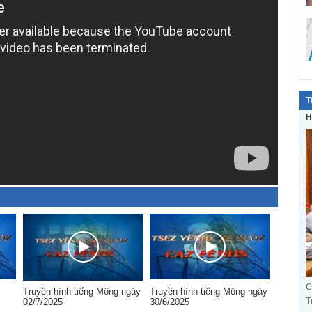
T
H
C
Truyền hình tiếng Mông ngày
Truyền hình tiếng Mông ngày
T
02/7/2025
30/6/2025