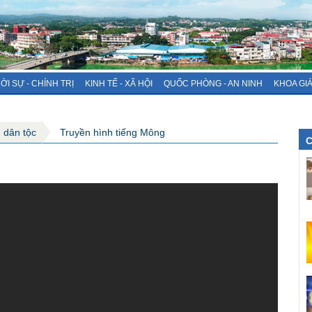
ỜI SỰ - CHÍNH TRỊ
KINH TẾ - XÃ HỘI
QUỐC PHÒNG - AN NINH
KHOA GI
g dân tộc
Truyền hình tiếng Mông
C