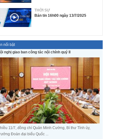
THỜI SỰ
Bản tin 16h00 ngày 13/7/2025
in nổi bật
ội nghị giao ban công tác nội chính quý II
hiều 11/7, đồng chí Quản Minh Cường, Bí thư Tỉnh ủy,
rưởng Đoàn đại biểu Quốc ...