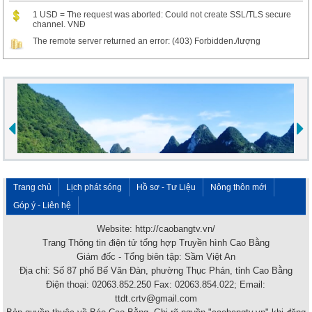
1 USD = The request was aborted: Could not create SSL/TLS secure
channel. VNĐ
The remote server returned an error: (403) Forbidden./lượng
Trang chủ
Lịch phát sóng
Hồ sơ - Tư Liệu
Nông thôn mới
Góp ý - Liên hệ
Website: http://caobangtv.vn/
Trang Thông tin điện tử tổng hợp Truyền hình Cao Bằng
Giám đốc - Tổng biên tập: Sầm Việt An
Địa chỉ: Số 87 phố Bế Văn Đàn, phường Thục Phán, tỉnh Cao Bằng
Điện thoại: 02063.852.250 Fax: 02063.854.022; Email:
ttdt.crtv@gmail.com