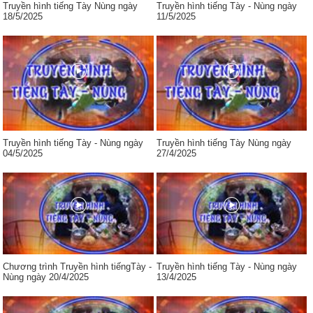
Truyền hình tiếng Tày Nùng ngày
Truyền hình tiếng Tày - Nùng ngày
18/5/2025
11/5/2025
Truyền hình tiếng Tày - Nùng ngày
Truyền hình tiếng Tày Nùng ngày
04/5/2025
27/4/2025
Chương trình Truyền hình tiếngTày -
Truyền hình tiếng Tày - Nùng ngày
Nùng ngày 20/4/2025
13/4/2025