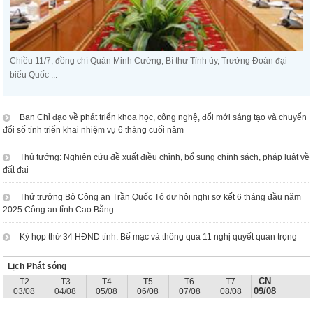
Chiều 11/7, đồng chí Quản Minh Cường, Bí thư Tỉnh ủy, Trưởng Đoàn đại
biểu Quốc ...
Ban Chỉ đạo về phát triển khoa học, công nghệ, đổi mới sáng tạo và chuyển
đổi số tỉnh triển khai nhiệm vụ 6 tháng cuối năm
Thủ tướng: Nghiên cứu đề xuất điều chỉnh, bổ sung chính sách, pháp luật về
đất đai
Thứ trưởng Bộ Công an Trần Quốc Tỏ dự hội nghị sơ kết 6 tháng đầu năm
2025 Công an tỉnh Cao Bằng
Kỳ họp thứ 34 HĐND tỉnh: Bế mạc và thông qua 11 nghị quyết quan trọng
Lịch Phát sóng
CN
T2
T3
T4
T5
T6
T7
09/08
03/08
04/08
05/08
06/08
07/08
08/08