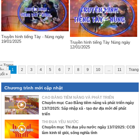
Truyền hình tiếng Tày - Nùng ngày
19/01/2025
Truyền hình tiếng Tày Nùng ngày
12/01/2025
«
Trang
ầu
1
2
3
4
5
6
7
8
9
10
...
11
Trang
uối
»
Chương trình mới cập nhật
CAO BẰNG TIỀM NĂNG VÀ PHÁT TRIỂN
Chuyên mục Cao Bằng tiềm năng và phát triển ngày
13/7/2025: Sáp nhập xã - tạo dư địa mới để phát
triển
THI ĐUA YÊU NƯỚC
Chuyên mục Thi đua yêu nước ngày 13/7/2025: CCB
làm kinh tế giỏi, sống nghĩa tình