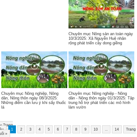
Chuyên mục Nông sản an toàn ngày
10/3/2025: Xã Nguyễn Huệ nhân
rộng phát triển cây dong giềng
Chuyên mục Nông nghiệp, Nông
Chuyên mục Nông nghiệp - Nông
dân, Nông thôn ngày 08/3/2025:
dân - Nông thôn ngày 01/3/2025: Tập
Những điểm cần lưu ý khi sấy thuốc
trung hỗ trợ phát triển các mô hình
lá
làm vườn
«
Trang
ầu
1
2
3
4
5
6
7
8
9
10
...
14
Trang
uối
»