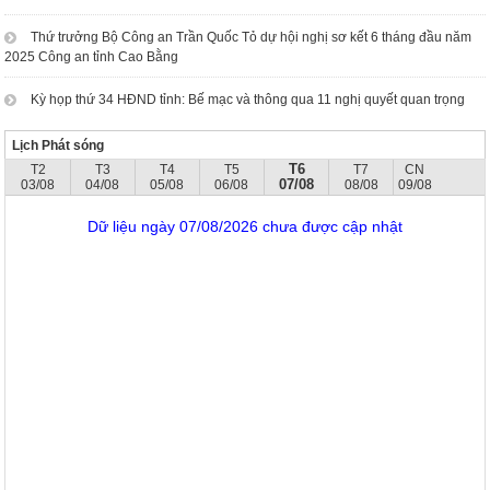
Thứ trưởng Bộ Công an Trần Quốc Tỏ dự hội nghị sơ kết 6 tháng đầu năm
2025 Công an tỉnh Cao Bằng
Kỳ họp thứ 34 HĐND tỉnh: Bế mạc và thông qua 11 nghị quyết quan trọng
Lịch Phát sóng
T6
T2
T3
T4
T5
T7
CN
07/08
03/08
04/08
05/08
06/08
08/08
09/08
Dữ liệu ngày 07/08/2026 chưa được cập nhật