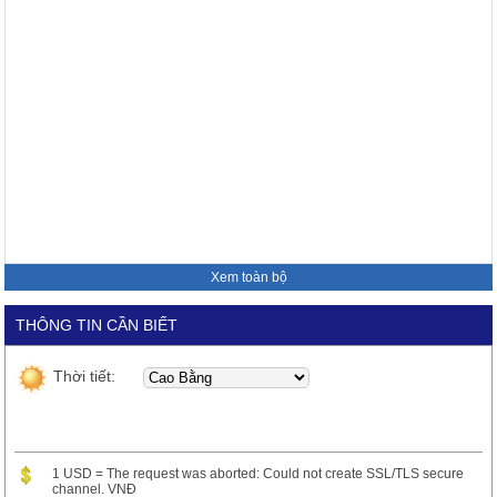
Xem toàn bộ
THÔNG TIN CẦN BIẾT
Thời tiết:
1 USD = The request was aborted: Could not create SSL/TLS secure
channel. VNĐ