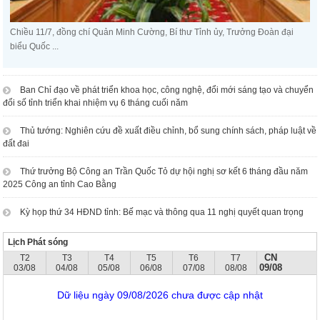
Chiều 11/7, đồng chí Quản Minh Cường, Bí thư Tỉnh ủy, Trưởng Đoàn đại
biểu Quốc ...
Ban Chỉ đạo về phát triển khoa học, công nghệ, đổi mới sáng tạo và chuyển
đổi số tỉnh triển khai nhiệm vụ 6 tháng cuối năm
Thủ tướng: Nghiên cứu đề xuất điều chỉnh, bổ sung chính sách, pháp luật về
đất đai
Thứ trưởng Bộ Công an Trần Quốc Tỏ dự hội nghị sơ kết 6 tháng đầu năm
2025 Công an tỉnh Cao Bằng
Kỳ họp thứ 34 HĐND tỉnh: Bế mạc và thông qua 11 nghị quyết quan trọng
Lịch Phát sóng
CN
T2
T3
T4
T5
T6
T7
09/08
03/08
04/08
05/08
06/08
07/08
08/08
Dữ liệu ngày 09/08/2026 chưa được cập nhật