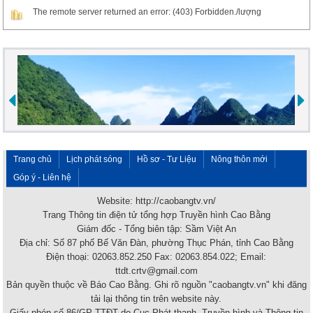
The remote server returned an error: (403) Forbidden./lượng
Trang chủ
Lịch phát sóng
Hồ sơ - Tư Liệu
Nông thôn mới
Góp ý - Liên hệ
Website: http://caobangtv.vn/
Trang Thông tin điện tử tổng hợp Truyền hình Cao Bằng
Giám đốc - Tổng biên tập: Sầm Việt An
Địa chỉ: Số 87 phố Bế Văn Đàn, phường Thục Phán, tỉnh Cao Bằng
Điện thoại: 02063.852.250 Fax: 02063.854.022; Email:
ttdt.crtv@gmail.com
Bản quyền thuộc về Báo Cao Bằng. Ghi rõ nguồn "caobangtv.vn" khi đăng
tải lại thông tin trên website này.
Giấy phép số 86/GP-TTĐT do Cục Phát thanh, Truyền hình và Thông tin