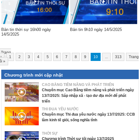
Bản tin thời sự 16h00 ngày
Bản tin 9h10 ngày 14/5/2025
14/5/2025
Trang
u
1
2
3
4
5
6
7
8
9
10
...
313
Trang
ối
»
Chương trình mới cập nhật
CAO BẰNG TIỀM NĂNG VÀ PHÁT TRIỂN
Chuyên mục Cao Bằng tiềm năng và phát triển ngày
13/7/2025: Sáp nhập xã - tạo dư địa mới để phát
triển
THI ĐUA YÊU NƯỚC
Chuyên mục Thi đua yêu nước ngày 13/7/2025: CCB
làm kinh tế giỏi, sống nghĩa tình
THỜI SỰ
Chương trình Thời sự tối ngày 13/7/2025