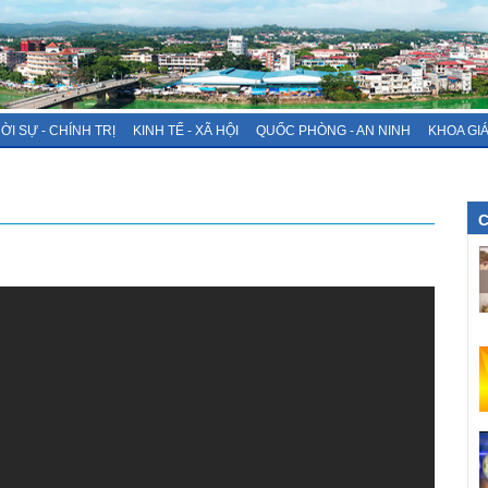
ỜI SỰ - CHÍNH TRỊ
KINH TẾ - XÃ HỘI
QUỐC PHÒNG - AN NINH
KHOA GI
C