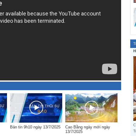
T
H
C
Bản tin 9h10 ngày 13/7/2025
Cao Bằng ngày mới ngày
T
13/7/2025