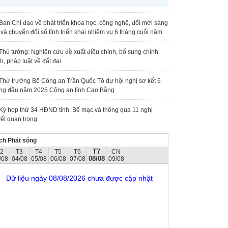
Ban Chỉ đạo về phát triển khoa học, công nghệ, đổi mới sáng
 và chuyển đổi số tỉnh triển khai nhiệm vụ 6 tháng cuối năm
Thủ tướng: Nghiên cứu đề xuất điều chỉnh, bổ sung chính
h, pháp luật về đất đai
Thứ trưởng Bộ Công an Trần Quốc Tỏ dự hội nghị sơ kết 6
ng đầu năm 2025 Công an tỉnh Cao Bằng
Kỳ họp thứ 34 HĐND tỉnh: Bế mạc và thông qua 11 nghị
ết quan trọng
ch Phát sóng
T7
T2
T3
T4
T5
T6
CN
08/08
/08
04/08
05/08
06/08
07/08
09/08
Dữ liệu ngày 08/08/2026 chưa được cập nhật