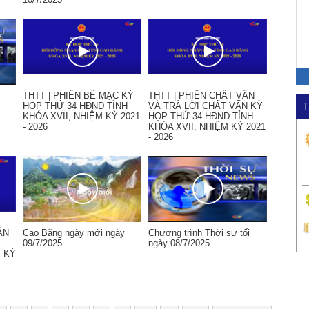
THTT | PHIÊN BẾ MẠC KỲ
THTT | PHIÊN CHẤT VẤN
HỌP THỨ 34 HĐND TỈNH
VÀ TRẢ LỜI CHẤT VẤN KỲ
T
KHÓA XVII, NHIỆM KỲ 2021
HỌP THỨ 34 HĐND TỈNH
- 2026
KHÓA XVII, NHIỆM KỲ 2021
- 2026
ẬN
Cao Bằng ngày mới ngày
Chương trình Thời sự tối
09/7/2025
ngày 08/7/2025
M KỲ