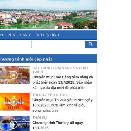
ÁO
PHÁT THANH
TRUYỀN HÌNH
hương trình mới cập nhật
CAO BẰNG TIỀM NĂNG VÀ PHÁT
TRIỂN
Chuyên mục Cao Bằng tiềm năng và
phát triển ngày 13/7/2025: Sáp nhập
xã - tạo dư địa mới để phát triển
THI ĐUA YÊU NƯỚC
Chuyên mục Thi đua yêu nước ngày
13/7/2025: CCB làm kinh tế giỏi,
sống nghĩa tình
THỜI SỰ
Chương trình Thời sự tối ngày
13/7/2025