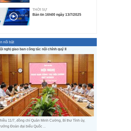
THỜI SỰ
Bản tin 16h00 ngày 13/7/2025
in nổi bật
ội nghị giao ban công tác nội chính quý II
hiều 11/7, đồng chí Quản Minh Cường, Bí thư Tỉnh ủy,
rưởng Đoàn đại biểu Quốc ...