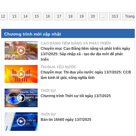
12
13
14
15
16
17
18
19
20
...
313
Trang
Chương trình mới cập nhật
CAO BẰNG TIỀM NĂNG VÀ PHÁT TRIỂN
Chuyên mục Cao Bằng tiềm năng và phát triển ngày
13/7/2025: Sáp nhập xã - tạo dư địa mới để phát
triển
THI ĐUA YÊU NƯỚC
Chuyên mục Thi đua yêu nước ngày 13/7/2025: CCB
làm kinh tế giỏi, sống nghĩa tình
THỜI SỰ
Chương trình Thời sự tối ngày 13/7/2025
THỜI SỰ
Bản tin 16h00 ngày 13/7/2025