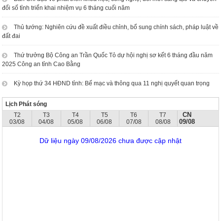
đổi số tỉnh triển khai nhiệm vụ 6 tháng cuối năm
Thủ tướng: Nghiên cứu đề xuất điều chỉnh, bổ sung chính sách, pháp luật về
đất đai
Thứ trưởng Bộ Công an Trần Quốc Tỏ dự hội nghị sơ kết 6 tháng đầu năm
2025 Công an tỉnh Cao Bằng
Kỳ họp thứ 34 HĐND tỉnh: Bế mạc và thông qua 11 nghị quyết quan trọng
Lịch Phát sóng
CN
T2
T3
T4
T5
T6
T7
09/08
03/08
04/08
05/08
06/08
07/08
08/08
Dữ liệu ngày 09/08/2026 chưa được cập nhật