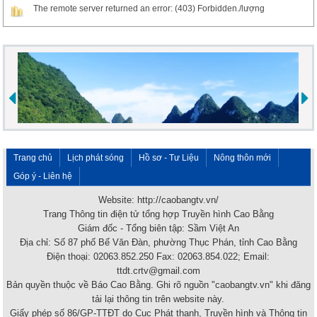
The remote server returned an error: (403) Forbidden./lượng
Trang chủ
Lịch phát sóng
Hồ sơ - Tư Liệu
Nông thôn mới
Góp ý - Liên hệ
Website: http://caobangtv.vn/
Trang Thông tin điện tử tổng hợp Truyền hình Cao Bằng
Giám đốc - Tổng biên tập: Sầm Việt An
Địa chỉ: Số 87 phố Bế Văn Đàn, phường Thục Phán, tỉnh Cao Bằng
Điện thoại: 02063.852.250 Fax: 02063.854.022; Email:
ttdt.crtv@gmail.com
Bản quyền thuộc về Báo Cao Bằng. Ghi rõ nguồn "caobangtv.vn" khi đăng
tải lại thông tin trên website này.
Giấy phép số 86/GP-TTĐT do Cục Phát thanh, Truyền hình và Thông tin