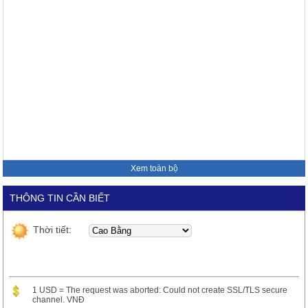
Xem toàn bộ
THÔNG TIN CẦN BIẾT
Thời tiết:
1 USD = The request was aborted: Could not create SSL/TLS secure
channel. VNĐ