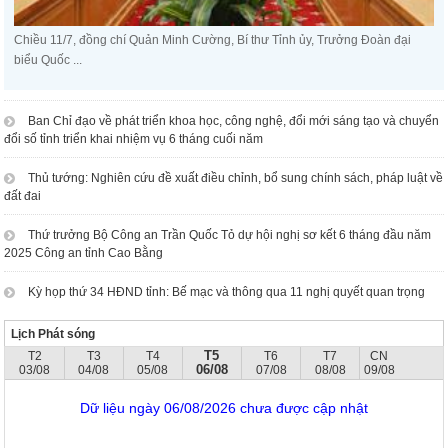
Chiều 11/7, đồng chí Quản Minh Cường, Bí thư Tỉnh ủy, Trưởng Đoàn đại
biểu Quốc ...
Ban Chỉ đạo về phát triển khoa học, công nghệ, đổi mới sáng tạo và chuyển
đổi số tỉnh triển khai nhiệm vụ 6 tháng cuối năm
Thủ tướng: Nghiên cứu đề xuất điều chỉnh, bổ sung chính sách, pháp luật về
đất đai
Thứ trưởng Bộ Công an Trần Quốc Tỏ dự hội nghị sơ kết 6 tháng đầu năm
2025 Công an tỉnh Cao Bằng
Kỳ họp thứ 34 HĐND tỉnh: Bế mạc và thông qua 11 nghị quyết quan trọng
Lịch Phát sóng
T5
T2
T3
T4
T6
T7
CN
06/08
03/08
04/08
05/08
07/08
08/08
09/08
Dữ liệu ngày 06/08/2026 chưa được cập nhật