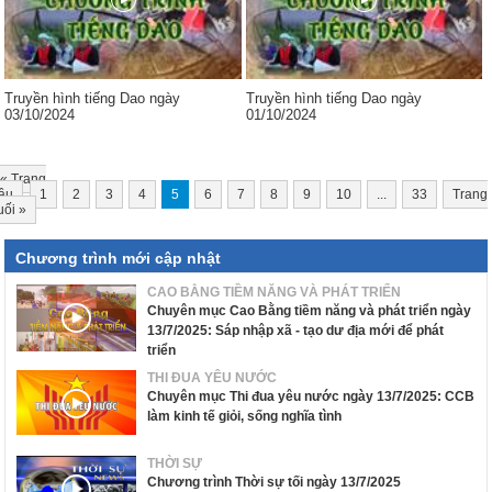
Truyền hình tiếng Dao ngày
Truyền hình tiếng Dao ngày
03/10/2024
01/10/2024
«
Trang
ầu
1
2
3
4
5
6
7
8
9
10
...
33
Trang
uối
»
Chương trình mới cập nhật
CAO BẰNG TIỀM NĂNG VÀ PHÁT TRIỂN
Chuyên mục Cao Bằng tiềm năng và phát triển ngày
13/7/2025: Sáp nhập xã - tạo dư địa mới để phát
triển
THI ĐUA YÊU NƯỚC
Chuyên mục Thi đua yêu nước ngày 13/7/2025: CCB
làm kinh tế giỏi, sống nghĩa tình
THỜI SỰ
Chương trình Thời sự tối ngày 13/7/2025