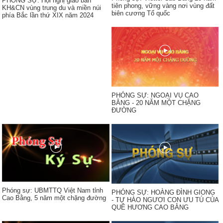
PHÓNG SỰ: Hội nghị giao ban
tiên phong, vững vàng nơi vùng đất
KH&CN vùng trung du và miền núi
biên cương Tổ quốc
phía Bắc lần thứ XIX năm 2024
PHÓNG SỰ: NGOẠI VỤ CAO
BẰNG - 20 NĂM MỘT CHẶNG
ĐƯỜNG
Phóng sự: UBMTTQ Việt Nam tỉnh
PHÓNG SỰ: HOÀNG ĐÌNH GIONG
Cao Bằng, 5 năm một chặng đường
- TỰ HÀO NGƯƠI CON ƯU TÚ CỦA
QUÊ HƯƠNG CAO BẰNG