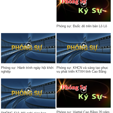
Phóng sự: Đuốc đỏ trên bản Lô Lô
Phóng sự: Hành trình ngày hội khởi
Phóng sự: KHCN và sáng tạo phục
nghiệp
vụ phát triển KTXH tỉnh Cao Bằng
Phóng sự: Viettel Cao Bằng 20 năm