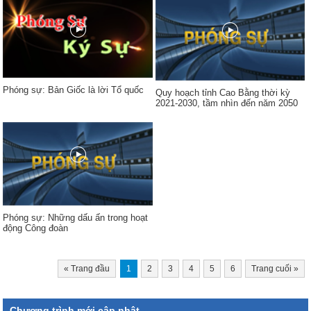
Phóng sự: Bản Giốc là lời Tổ quốc
Quy hoạch tỉnh Cao Bằng thời kỳ
2021-2030, tầm nhìn đến năm 2050
Phóng sự: Những dấu ấn trong hoạt
động Công đoàn
«
Trang đầu
1
2
3
4
5
6
Trang cuối
»
Chương trình mới cập nhật