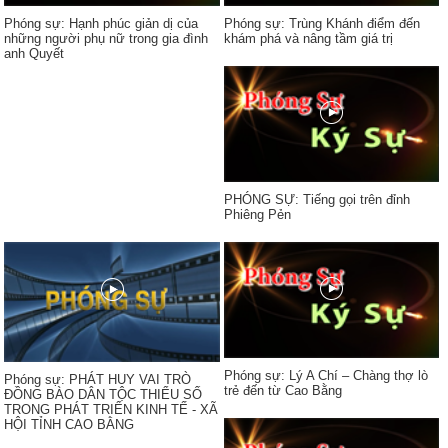
Phóng sự: Hạnh phúc giản dị của
Phóng sự: Trùng Khánh điểm đến
những người phụ nữ trong gia đình
khám phá và nâng tầm giá trị
anh Quyết
PHÓNG SỰ: Tiếng gọi trên đỉnh
Phiêng Pẻn
Phóng sự: Lý A Chí – Chàng thợ lò
Phóng sự: PHÁT HUY VAI TRÒ
trẻ đến từ Cao Bằng
ĐỒNG BÀO DÂN TỘC THIỂU SỐ
TRONG PHÁT TRIỂN KINH TẾ - XÃ
HỘI TỈNH CAO BẰNG