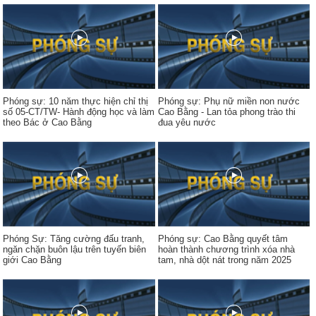
Phóng sự: 10 năm thực hiện chỉ thị
Phóng sự: Phụ nữ miền non nước
số 05-CT/TW- Hành động học và làm
Cao Bằng - Lan tỏa phong trào thi
theo Bác ở Cao Bằng
đua yêu nước
Phóng Sự: Tăng cường đấu tranh,
Phóng sự: Cao Bằng quyết tâm
ngăn chặn buôn lậu trên tuyến biên
hoàn thành chương trình xóa nhà
giới Cao Bằng
tam, nhà dột nát trong năm 2025