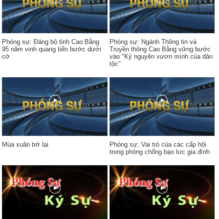
Phóng sự: Đảng bộ tỉnh Cao Bằng
Phóng sự: Ngành Thông tin và
95 năm vinh quang tiến bước dưới
Truyền thông Cao Bằng vững bước
cờ
vào "Kỷ nguyên vươn mình của dân
tộc"
Mùa xuân trở lại
Phóng sự: Vai trò của các cấp hội
trong phòng chống bạo lưc gia đình