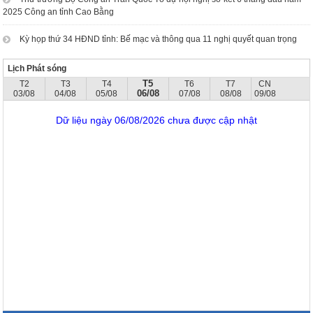
2025 Công an tỉnh Cao Bằng
Kỳ họp thứ 34 HĐND tỉnh: Bế mạc và thông qua 11 nghị quyết quan trọng
Lịch Phát sóng
T5
T2
T3
T4
T6
T7
CN
06/08
03/08
04/08
05/08
07/08
08/08
09/08
Dữ liệu ngày 06/08/2026 chưa được cập nhật