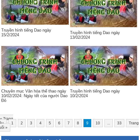
Truyền hình tiếng Dao ngày
Truyền hình tiếng Dao ngày
15/2/2024
13/02/2024
Chuyên mục Văn hóa thể thao ngày
Truyền hình tiếng Dao ngày
10/02/2024: Ngày tết của người Dao
10/2/2024
Đỏ
«
Trang
ầu
1
2
3
4
5
6
7
8
9
10
...
33
Trang
uối
»