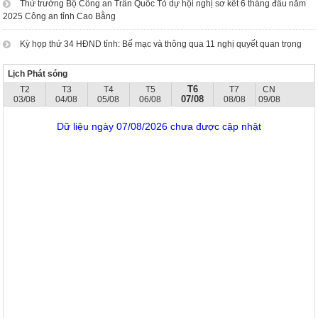
Thứ trưởng Bộ Công an Trần Quốc Tỏ dự hội nghị sơ kết 6 tháng đầu năm
2025 Công an tỉnh Cao Bằng
Kỳ họp thứ 34 HĐND tỉnh: Bế mạc và thông qua 11 nghị quyết quan trọng
Lịch Phát sóng
T6
T2
T3
T4
T5
T7
CN
07/08
03/08
04/08
05/08
06/08
08/08
09/08
Dữ liệu ngày 07/08/2026 chưa được cập nhật