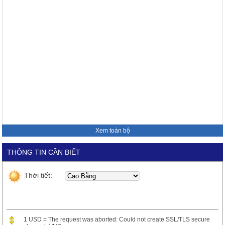
Xem toàn bộ
THÔNG TIN CẦN BIẾT
Thời tiết:
1 USD = The request was aborted: Could not create SSL/TLS secure