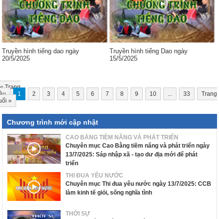
Truyền hình tiếng dao ngày
Truyền hình tiếng Dao ngày
20/5/2025
15/5/2025
«
Trang
ầu
1
2
3
4
5
6
7
8
9
10
...
33
Trang
uối
»
Chương trình mới cập nhật
CAO BẰNG TIỀM NĂNG VÀ PHÁT TRIỂN
Chuyên mục Cao Bằng tiềm năng và phát triển ngày
13/7/2025: Sáp nhập xã - tạo dư địa mới để phát
triển
THI ĐUA YÊU NƯỚC
Chuyên mục Thi đua yêu nước ngày 13/7/2025: CCB
làm kinh tế giỏi, sống nghĩa tình
THỜI SỰ