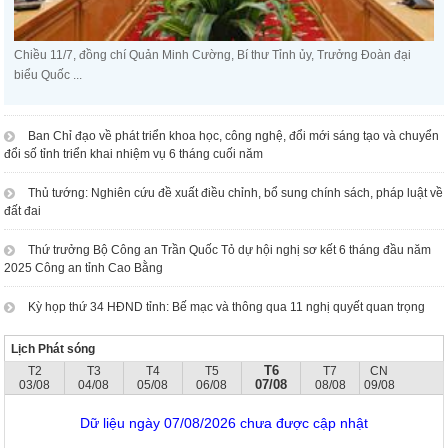
Chiều 11/7, đồng chí Quản Minh Cường, Bí thư Tỉnh ủy, Trưởng Đoàn đại
biểu Quốc ...
Ban Chỉ đạo về phát triển khoa học, công nghệ, đổi mới sáng tạo và chuyển
đổi số tỉnh triển khai nhiệm vụ 6 tháng cuối năm
Thủ tướng: Nghiên cứu đề xuất điều chỉnh, bổ sung chính sách, pháp luật về
đất đai
Thứ trưởng Bộ Công an Trần Quốc Tỏ dự hội nghị sơ kết 6 tháng đầu năm
2025 Công an tỉnh Cao Bằng
Kỳ họp thứ 34 HĐND tỉnh: Bế mạc và thông qua 11 nghị quyết quan trọng
Lịch Phát sóng
T6
T2
T3
T4
T5
T7
CN
07/08
03/08
04/08
05/08
06/08
08/08
09/08
Dữ liệu ngày 07/08/2026 chưa được cập nhật