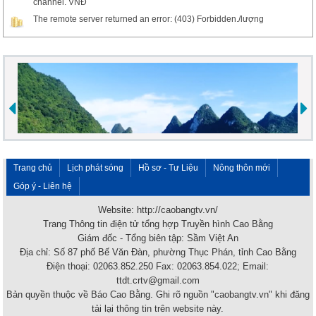
channel. VNĐ
The remote server returned an error: (403) Forbidden./lượng
Trang chủ
Lịch phát sóng
Hồ sơ - Tư Liệu
Nông thôn mới
Góp ý - Liên hệ
Website: http://caobangtv.vn/
Trang Thông tin điện tử tổng hợp Truyền hình Cao Bằng
Giám đốc - Tổng biên tập: Sầm Việt An
Địa chỉ: Số 87 phố Bế Văn Đàn, phường Thục Phán, tỉnh Cao Bằng
Điện thoại: 02063.852.250 Fax: 02063.854.022; Email:
ttdt.crtv@gmail.com
Bản quyền thuộc về Báo Cao Bằng. Ghi rõ nguồn "caobangtv.vn" khi đăng
tải lại thông tin trên website này.