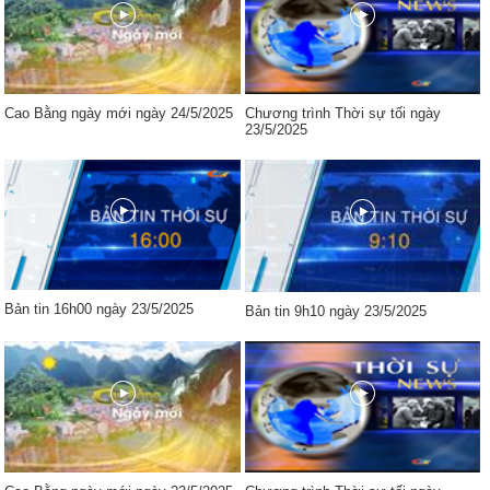
Cao Bằng ngày mới ngày 24/5/2025
Chương trình Thời sự tối ngày
23/5/2025
Bản tin 16h00 ngày 23/5/2025
Bản tin 9h10 ngày 23/5/2025