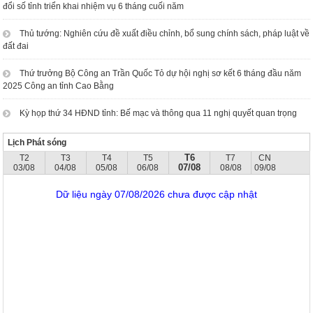
đổi số tỉnh triển khai nhiệm vụ 6 tháng cuối năm
Thủ tướng: Nghiên cứu đề xuất điều chỉnh, bổ sung chính sách, pháp luật về
đất đai
Thứ trưởng Bộ Công an Trần Quốc Tỏ dự hội nghị sơ kết 6 tháng đầu năm
2025 Công an tỉnh Cao Bằng
Kỳ họp thứ 34 HĐND tỉnh: Bế mạc và thông qua 11 nghị quyết quan trọng
Lịch Phát sóng
T6
T2
T3
T4
T5
T7
CN
07/08
03/08
04/08
05/08
06/08
08/08
09/08
Dữ liệu ngày 07/08/2026 chưa được cập nhật