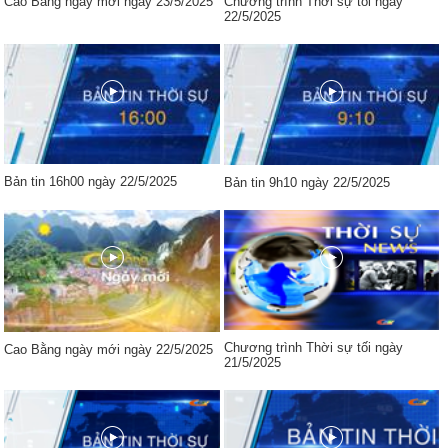
Cao Bằng ngày mới ngày 23/5/2025
Chương trình Thời sự tối ngày
22/5/2025
Bản tin 16h00 ngày 22/5/2025
Bản tin 9h10 ngày 22/5/2025
Chương trình Thời sự tối ngày
Cao Bằng ngày mới ngày 22/5/2025
21/5/2025