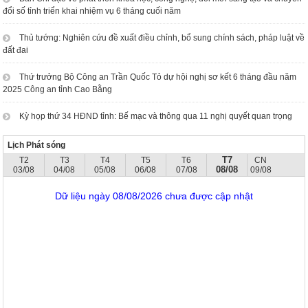
đổi số tỉnh triển khai nhiệm vụ 6 tháng cuối năm
Thủ tướng: Nghiên cứu đề xuất điều chỉnh, bổ sung chính sách, pháp luật về
đất đai
Thứ trưởng Bộ Công an Trần Quốc Tỏ dự hội nghị sơ kết 6 tháng đầu năm
2025 Công an tỉnh Cao Bằng
Kỳ họp thứ 34 HĐND tỉnh: Bế mạc và thông qua 11 nghị quyết quan trọng
Lịch Phát sóng
T7
T2
T3
T4
T5
T6
CN
08/08
03/08
04/08
05/08
06/08
07/08
09/08
Dữ liệu ngày 08/08/2026 chưa được cập nhật