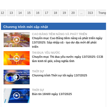
12
13
14
15
16
17
18
19
20
...
313
Trang
Chương trình mới cập nhật
CAO BẰNG TIỀM NĂNG VÀ PHÁT TRIỂN
Chuyên mục Cao Bằng tiềm năng và phát triển ngày
13/7/2025: Sáp nhập xã - tạo dư địa mới để phát
triển
THI ĐUA YÊU NƯỚC
Chuyên mục Thi đua yêu nước ngày 13/7/2025: CCB
làm kinh tế giỏi, sống nghĩa tình
THỜI SỰ
Chương trình Thời sự tối ngày 13/7/2025
THỜI SỰ
Bản tin 16h00 ngày 13/7/2025