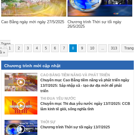
Cao Bằng ngày mới ngày 27/5/2025
Chương trình Thời sự tối ngày
26/5/2025
Trang
u
1
2
3
4
5
6
7
8
9
10
...
313
Trang
ối
»
Chương trình mới cập nhật
CAO BẰNG TIỀM NĂNG VÀ PHÁT TRIỂN
Chuyên mục Cao Bằng tiềm năng và phát triển ngày
13/7/2025: Sáp nhập xã - tạo dư địa mới để phát
triển
THI ĐUA YÊU NƯỚC
Chuyên mục Thi đua yêu nước ngày 13/7/2025: CCB
làm kinh tế giỏi, sống nghĩa tình
THỜI SỰ
Chương trình Thời sự tối ngày 13/7/2025