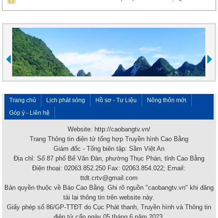
Trang chủ
Lịch phát sóng
Hồ sơ - Tư Liệu
Nông thôn mới
Góp ý - Liên hệ
Website: http://caobangtv.vn/
Trang Thông tin điện tử tổng hợp Truyền hình Cao Bằng
Giám đốc - Tổng biên tập: Sầm Việt An
Địa chỉ: Số 87 phố Bế Văn Đàn, phường Thục Phán, tỉnh Cao Bằng
Điện thoại: 02063.852.250 Fax: 02063.854.022; Email:
ttdt.crtv@gmail.com
Bản quyền thuộc về Báo Cao Bằng. Ghi rõ nguồn "caobangtv.vn" khi đăng
tải lại thông tin trên website này.
Giấy phép số 86/GP-TTĐT do Cục Phát thanh, Truyền hình và Thông tin
điện tử cấp ngày 05 tháng 6 năm 2023.