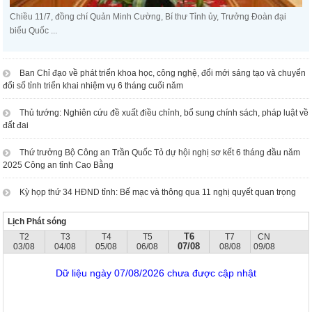
Chiều 11/7, đồng chí Quản Minh Cường, Bí thư Tỉnh ủy, Trưởng Đoàn đại
biểu Quốc ...
Ban Chỉ đạo về phát triển khoa học, công nghệ, đổi mới sáng tạo và chuyển
đổi số tỉnh triển khai nhiệm vụ 6 tháng cuối năm
Thủ tướng: Nghiên cứu đề xuất điều chỉnh, bổ sung chính sách, pháp luật về
đất đai
Thứ trưởng Bộ Công an Trần Quốc Tỏ dự hội nghị sơ kết 6 tháng đầu năm
2025 Công an tỉnh Cao Bằng
Kỳ họp thứ 34 HĐND tỉnh: Bế mạc và thông qua 11 nghị quyết quan trọng
Lịch Phát sóng
T6
T2
T3
T4
T5
T7
CN
07/08
03/08
04/08
05/08
06/08
08/08
09/08
Dữ liệu ngày 07/08/2026 chưa được cập nhật