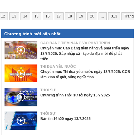
12
13
14
15
16
17
18
19
20
...
313
Trang
Chương trình mới cập nhật
CAO BẰNG TIỀM NĂNG VÀ PHÁT TRIỂN
Chuyên mục Cao Bằng tiềm năng và phát triển ngày
13/7/2025: Sáp nhập xã - tạo dư địa mới để phát
triển
THI ĐUA YÊU NƯỚC
Chuyên mục Thi đua yêu nước ngày 13/7/2025: CCB
làm kinh tế giỏi, sống nghĩa tình
THỜI SỰ
Chương trình Thời sự tối ngày 13/7/2025
THỜI SỰ
Bản tin 16h00 ngày 13/7/2025