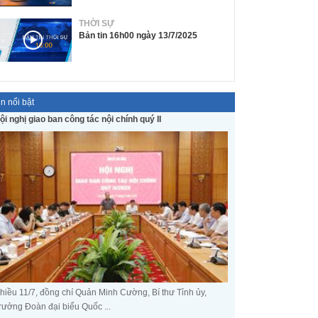
THỜI SỰ
Bản tin 16h00 ngày 13/7/2025
in nổi bật
ội nghị giao ban công tác nội chính quý II
hiều 11/7, đồng chí Quản Minh Cường, Bí thư Tỉnh ủy,
rưởng Đoàn đại biểu Quốc ...