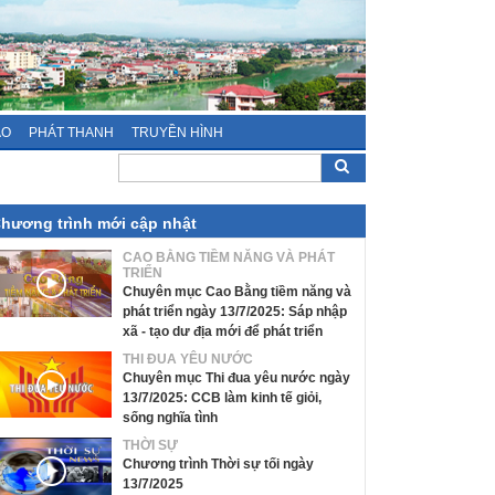
ÁO
PHÁT THANH
TRUYỀN HÌNH
hương trình mới cập nhật
CAO BẰNG TIỀM NĂNG VÀ PHÁT
TRIỂN
Chuyên mục Cao Bằng tiềm năng và
phát triển ngày 13/7/2025: Sáp nhập
xã - tạo dư địa mới để phát triển
THI ĐUA YÊU NƯỚC
Chuyên mục Thi đua yêu nước ngày
13/7/2025: CCB làm kinh tế giỏi,
sống nghĩa tình
THỜI SỰ
Chương trình Thời sự tối ngày
13/7/2025