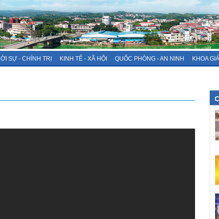
ỜI SỰ - CHÍNH TRỊ
KINH TẾ - XÃ HỘI
QUỐC PHÒNG - AN NINH
KHOA GI
C