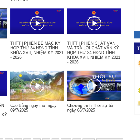
THTT | PHIÊN BẾ MẠC KỲ
THTT | PHIÊN CHẤT VẤN
HỌP THỨ 34 HĐND TỈNH
VÀ TRẢ LỜI CHẤT VẤN KỲ
T
KHÓA XVII, NHIỆM KỲ 2021
HỌP THỨ 34 HĐND TỈNH
- 2026
KHÓA XVII, NHIỆM KỲ 2021
- 2026
ẬN
Cao Bằng ngày mới ngày
Chương trình Thời sự tối
09/7/2025
ngày 08/7/2025
M KỲ