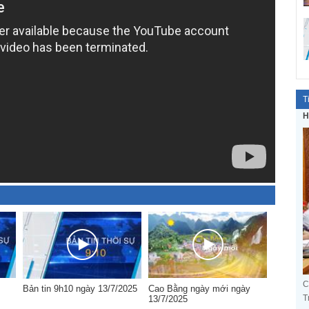
T
H
C
Bản tin 9h10 ngày 13/7/2025
Cao Bằng ngày mới ngày
T
13/7/2025