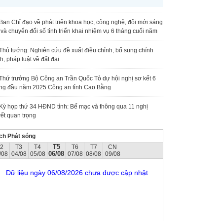
Ban Chỉ đạo về phát triển khoa học, công nghệ, đổi mới sáng
 và chuyển đổi số tỉnh triển khai nhiệm vụ 6 tháng cuối năm
Thủ tướng: Nghiên cứu đề xuất điều chỉnh, bổ sung chính
h, pháp luật về đất đai
Thứ trưởng Bộ Công an Trần Quốc Tỏ dự hội nghị sơ kết 6
ng đầu năm 2025 Công an tỉnh Cao Bằng
Kỳ họp thứ 34 HĐND tỉnh: Bế mạc và thông qua 11 nghị
ết quan trọng
ch Phát sóng
T5
T2
T3
T4
T6
T7
CN
06/08
/08
04/08
05/08
07/08
08/08
09/08
Dữ liệu ngày 06/08/2026 chưa được cập nhật