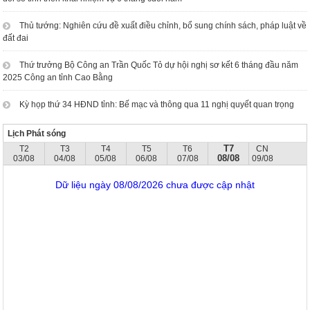
Thủ tướng: Nghiên cứu đề xuất điều chỉnh, bổ sung chính sách, pháp luật về
đất đai
Thứ trưởng Bộ Công an Trần Quốc Tỏ dự hội nghị sơ kết 6 tháng đầu năm
2025 Công an tỉnh Cao Bằng
Kỳ họp thứ 34 HĐND tỉnh: Bế mạc và thông qua 11 nghị quyết quan trọng
Lịch Phát sóng
T7
T2
T3
T4
T5
T6
CN
08/08
03/08
04/08
05/08
06/08
07/08
09/08
Dữ liệu ngày 08/08/2026 chưa được cập nhật