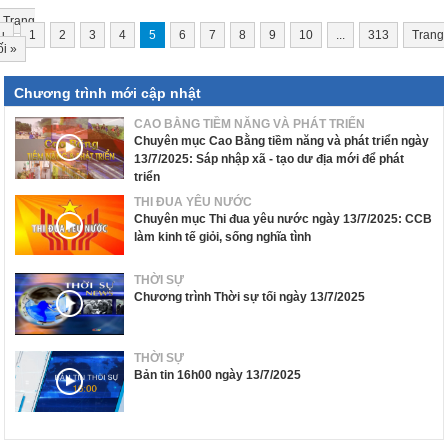
Trang
u
1
2
3
4
5
6
7
8
9
10
...
313
Trang
ối
»
Chương trình mới cập nhật
CAO BẰNG TIỀM NĂNG VÀ PHÁT TRIỂN
Chuyên mục Cao Bằng tiềm năng và phát triển ngày
13/7/2025: Sáp nhập xã - tạo dư địa mới để phát
triển
THI ĐUA YÊU NƯỚC
Chuyên mục Thi đua yêu nước ngày 13/7/2025: CCB
làm kinh tế giỏi, sống nghĩa tình
THỜI SỰ
Chương trình Thời sự tối ngày 13/7/2025
THỜI SỰ
Bản tin 16h00 ngày 13/7/2025