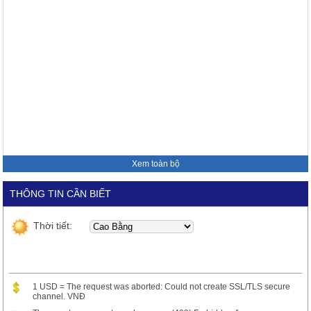
Xem toàn bộ
THÔNG TIN CẦN BIẾT
Thời tiết:
1 USD = The request was aborted: Could not create SSL/TLS secure
channel. VNĐ