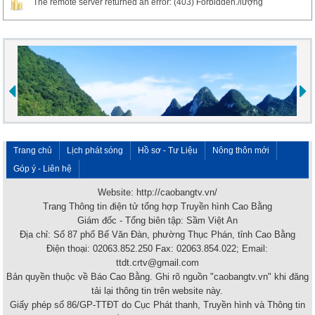
The remote server returned an error: (403) Forbidden./lượng
Trang chủ
Lịch phát sóng
Hồ sơ - Tư Liệu
Nông thôn mới
Góp ý - Liên hệ
Website: http://caobangtv.vn/
Trang Thông tin điện tử tổng hợp Truyền hình Cao Bằng
Giám đốc - Tổng biên tập: Sầm Việt An
Địa chỉ: Số 87 phố Bế Văn Đàn, phường Thục Phán, tỉnh Cao Bằng
Điện thoại: 02063.852.250 Fax: 02063.854.022; Email:
ttdt.crtv@gmail.com
Bản quyền thuộc về Báo Cao Bằng. Ghi rõ nguồn "caobangtv.vn" khi đăng
tải lại thông tin trên website này.
Giấy phép số 86/GP-TTĐT do Cục Phát thanh, Truyền hình và Thông tin