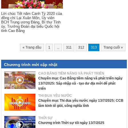
Lời chúc Tết năm Canh Tý 2020 của
đồng chí Lại Xuân Môn, Ủy viên
BCH Trung ương Đảng, Bí thư Tỉnh
ủy, Trưởng Đoàn đại biểu Quốc hội
tỉnh Cao Bằng
«
Trang đầu
1
...
311
312
313
Trang cuối
»
Chương trình mới cập nhật
CAO BẰNG TIỀM NĂNG VÀ PHÁT TRIỂN
Chuyên mục Cao Bằng tiềm năng và phát triển ngày
13/7/2025: Sáp nhập xã - tạo dư địa mới để phát
triển
THI ĐUA YÊU NƯỚC
Chuyên mục Thi đua yêu nước ngày 13/7/2025: CCB
làm kinh tế giỏi, sống nghĩa tình
THỜI SỰ
Chương trình Thời sự tối ngày 13/7/2025