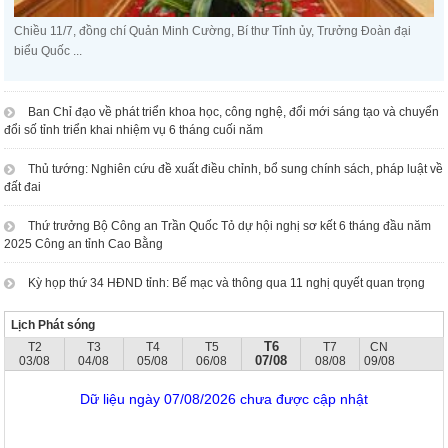
Chiều 11/7, đồng chí Quản Minh Cường, Bí thư Tỉnh ủy, Trưởng Đoàn đại
biểu Quốc ...
Ban Chỉ đạo về phát triển khoa học, công nghệ, đổi mới sáng tạo và chuyển
đổi số tỉnh triển khai nhiệm vụ 6 tháng cuối năm
Thủ tướng: Nghiên cứu đề xuất điều chỉnh, bổ sung chính sách, pháp luật về
đất đai
Thứ trưởng Bộ Công an Trần Quốc Tỏ dự hội nghị sơ kết 6 tháng đầu năm
2025 Công an tỉnh Cao Bằng
Kỳ họp thứ 34 HĐND tỉnh: Bế mạc và thông qua 11 nghị quyết quan trọng
Lịch Phát sóng
T6
T2
T3
T4
T5
T7
CN
07/08
03/08
04/08
05/08
06/08
08/08
09/08
Dữ liệu ngày 07/08/2026 chưa được cập nhật