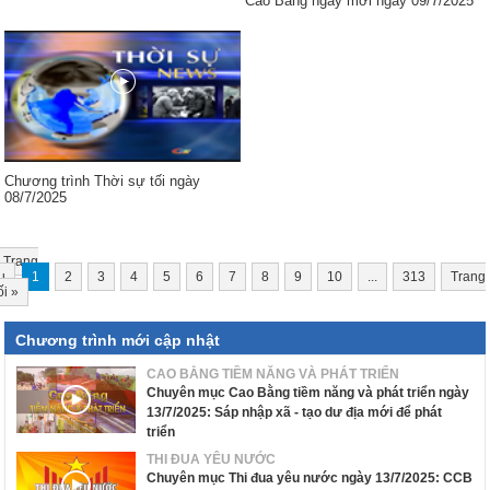
Cao Bằng ngày mới ngày 09/7/2025
Chương trình Thời sự tối ngày
08/7/2025
Trang
u
1
2
3
4
5
6
7
8
9
10
...
313
Trang
ối
»
Chương trình mới cập nhật
CAO BẰNG TIỀM NĂNG VÀ PHÁT TRIỂN
Chuyên mục Cao Bằng tiềm năng và phát triển ngày
13/7/2025: Sáp nhập xã - tạo dư địa mới để phát
triển
THI ĐUA YÊU NƯỚC
Chuyên mục Thi đua yêu nước ngày 13/7/2025: CCB