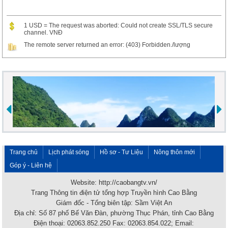
1 USD = The request was aborted: Could not create SSL/TLS secure
channel. VNĐ
The remote server returned an error: (403) Forbidden./lượng
Trang chủ
Lịch phát sóng
Hồ sơ - Tư Liệu
Nông thôn mới
Góp ý - Liên hệ
Website: http://caobangtv.vn/
Trang Thông tin điện tử tổng hợp Truyền hình Cao Bằng
Giám đốc - Tổng biên tập: Sầm Việt An
Địa chỉ: Số 87 phố Bế Văn Đàn, phường Thục Phán, tỉnh Cao Bằng
Điện thoại: 02063.852.250 Fax: 02063.854.022; Email: