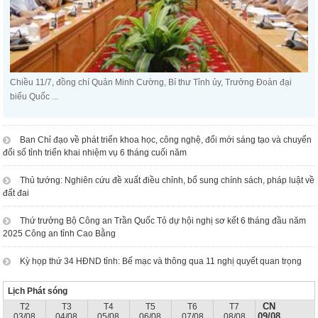
Chiều 11/7, đồng chí Quản Minh Cường, Bí thư Tỉnh ủy, Trưởng Đoàn đại
biểu Quốc ...
Ban Chỉ đạo về phát triển khoa học, công nghệ, đổi mới sáng tạo và chuyển
đổi số tỉnh triển khai nhiệm vụ 6 tháng cuối năm
Thủ tướng: Nghiên cứu đề xuất điều chỉnh, bổ sung chính sách, pháp luật về
đất đai
Thứ trưởng Bộ Công an Trần Quốc Tỏ dự hội nghị sơ kết 6 tháng đầu năm
2025 Công an tỉnh Cao Bằng
Kỳ họp thứ 34 HĐND tỉnh: Bế mạc và thông qua 11 nghị quyết quan trọng
Lịch Phát sóng
CN
T2
T3
T4
T5
T6
T7
09/08
03/08
04/08
05/08
06/08
07/08
08/08