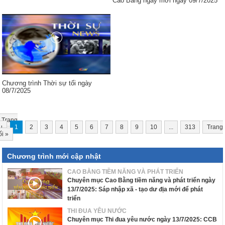
Cao Bằng ngày mới ngày 09/7/2025
Chương trình Thời sự tối ngày
08/7/2025
Trang
u
1
2
3
4
5
6
7
8
9
10
...
313
Trang
ối
»
Chương trình mới cập nhật
CAO BẰNG TIỀM NĂNG VÀ PHÁT TRIỂN
Chuyên mục Cao Bằng tiềm năng và phát triển ngày
13/7/2025: Sáp nhập xã - tạo dư địa mới để phát
triển
THI ĐUA YÊU NƯỚC
Chuyên mục Thi đua yêu nước ngày 13/7/2025: CCB