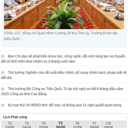
Chiều 11/7, đồng chí Quản Minh Cường, Bí thư Tỉnh ủy, Trưởng Đoàn đại
biểu Quốc ...
Ban Chỉ đạo về phát triển khoa học, công nghệ, đổi mới sáng tạo và chuyển
đổi số tỉnh triển khai nhiệm vụ 6 tháng cuối năm
Thủ tướng: Nghiên cứu đề xuất điều chỉnh, bổ sung chính sách, pháp luật về
đất đai
Thứ trưởng Bộ Công an Trần Quốc Tỏ dự hội nghị sơ kết 6 tháng đầu năm
2025 Công an tỉnh Cao Bằng
Kỳ họp thứ 34 HĐND tỉnh: Bế mạc và thông qua 11 nghị quyết quan trọng
Lịch Phát sóng
T5
T2
T3
T4
T6
T7
CN
06/08
03/08
04/08
05/08
07/08
08/08
09/08