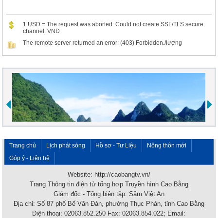
1 USD = The request was aborted: Could not create SSL/TLS secure
channel. VNĐ
The remote server returned an error: (403) Forbidden./lượng
Trang chủ
Lịch phát sóng
Hồ sơ - Tư Liệu
Nông thôn mới
Góp ý - Liên hệ
Website: http://caobangtv.vn/
Trang Thông tin điện tử tổng hợp Truyền hình Cao Bằng
Giám đốc - Tổng biên tập: Sầm Việt An
Địa chỉ: Số 87 phố Bế Văn Đàn, phường Thục Phán, tỉnh Cao Bằng
Điện thoại: 02063.852.250 Fax: 02063.854.022; Email: