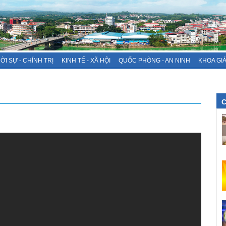
ỜI SỰ - CHÍNH TRỊ
KINH TẾ - XÃ HỘI
QUỐC PHÒNG - AN NINH
KHOA GI
C