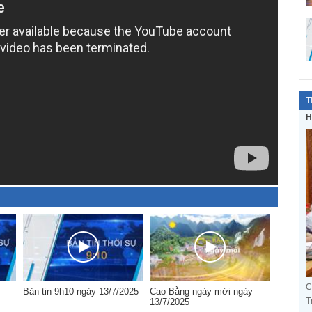
T
H
C
Bản tin 9h10 ngày 13/7/2025
Cao Bằng ngày mới ngày
T
13/7/2025