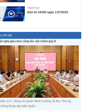
THỜI SỰ
Bản tin 16h00 ngày 13/7/2025
in nổi bật
ội nghị giao ban công tác nội chính quý II
hiều 11/7, đồng chí Quản Minh Cường, Bí thư Tỉnh ủy,
rưởng Đoàn đại biểu Quốc ...