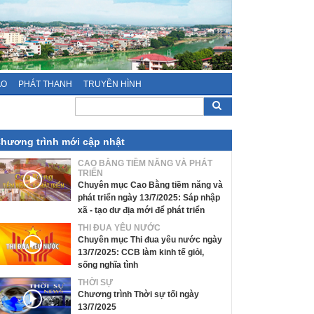
ÁO
PHÁT THANH
TRUYỀN HÌNH
hương trình mới cập nhật
CAO BẰNG TIỀM NĂNG VÀ PHÁT
TRIỂN
Chuyên mục Cao Bằng tiềm năng và
phát triển ngày 13/7/2025: Sáp nhập
xã - tạo dư địa mới để phát triển
THI ĐUA YÊU NƯỚC
Chuyên mục Thi đua yêu nước ngày
13/7/2025: CCB làm kinh tế giỏi,
sống nghĩa tình
THỜI SỰ
Chương trình Thời sự tối ngày
13/7/2025