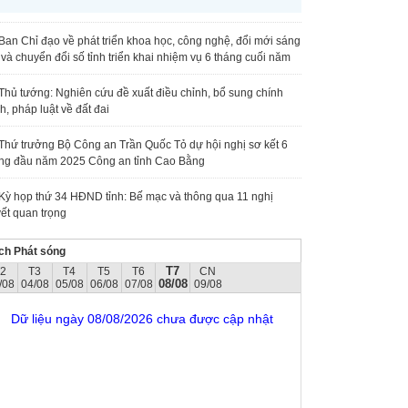
Ban Chỉ đạo về phát triển khoa học, công nghệ, đổi mới sáng
 và chuyển đổi số tỉnh triển khai nhiệm vụ 6 tháng cuối năm
Thủ tướng: Nghiên cứu đề xuất điều chỉnh, bổ sung chính
h, pháp luật về đất đai
Thứ trưởng Bộ Công an Trần Quốc Tỏ dự hội nghị sơ kết 6
ng đầu năm 2025 Công an tỉnh Cao Bằng
Kỳ họp thứ 34 HĐND tỉnh: Bế mạc và thông qua 11 nghị
ết quan trọng
ch Phát sóng
T7
T2
T3
T4
T5
T6
CN
08/08
/08
04/08
05/08
06/08
07/08
09/08
Dữ liệu ngày 08/08/2026 chưa được cập nhật