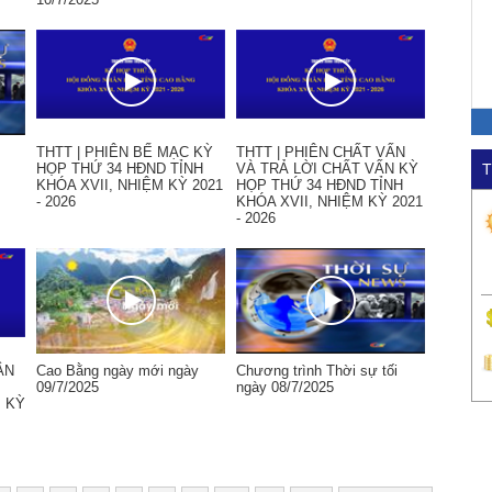
THTT | PHIÊN BẾ MẠC KỲ
THTT | PHIÊN CHẤT VẤN
HỌP THỨ 34 HĐND TỈNH
VÀ TRẢ LỜI CHẤT VẤN KỲ
T
KHÓA XVII, NHIỆM KỲ 2021
HỌP THỨ 34 HĐND TỈNH
- 2026
KHÓA XVII, NHIỆM KỲ 2021
- 2026
ẬN
Cao Bằng ngày mới ngày
Chương trình Thời sự tối
09/7/2025
ngày 08/7/2025
M KỲ