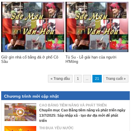
Giữ gìn nhà cổ bằng đá ở phố Cô
Tù Su - Lễ giải hạn của người
Sầu
H'Mông
«
Trang đầu
1
...
21
Trang cuối
»
Chương trình mới cập nhật
CAO BẰNG TIỀM NĂNG VÀ PHÁT TRIỂN
Chuyên mục Cao Bằng tiềm năng và phát triển ngày
13/7/2025: Sáp nhập xã - tạo dư địa mới để phát
triển
THI ĐUA YÊU NƯỚC