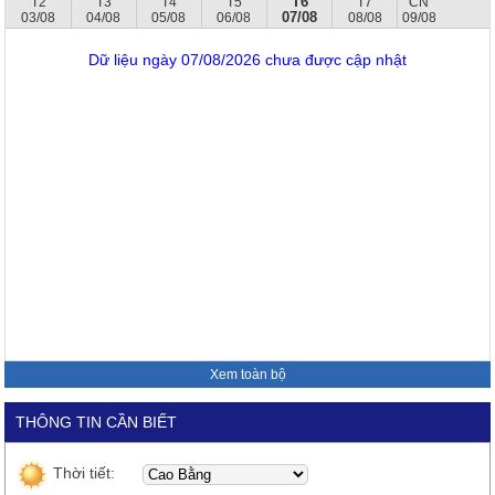
T6
T2
T3
T4
T5
T7
CN
07/08
03/08
04/08
05/08
06/08
08/08
09/08
Dữ liệu ngày 07/08/2026 chưa được cập nhật
Xem toàn bộ
THÔNG TIN CẦN BIẾT
Thời tiết: