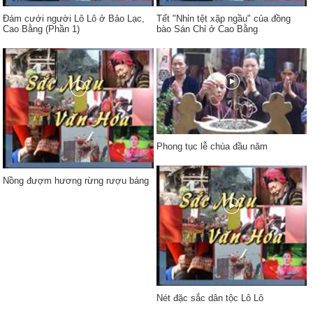
Đám cưới người Lô Lô ở Bảo Lạc,
Tết "Nhỉn tệt xặp ngầu" của đồng
Cao Bằng (Phần 1)
bào Sán Chỉ ở Cao Bằng
Phong tục lễ chùa đầu năm
Nồng đượm hương rừng rượu báng
Nét đặc sắc dân tộc Lô Lô