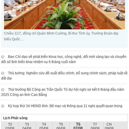
Chiều 11/7, đồng chí Quản Minh Cường, Bí thư Tỉnh ủy, Trưởng Đoàn đại
biểu Quốc ...
Ban Chỉ đạo về phát triển khoa học, công nghệ, đổi mới sáng tạo và chuyển
đổi số tỉnh triển khai nhiệm vụ 6 tháng cuối năm
Thủ tướng: Nghiên cứu đề xuất điều chỉnh, bổ sung chính sách, pháp luật về
đất đai
Thứ trưởng Bộ Công an Trần Quốc Tỏ dự hội nghị sơ kết 6 tháng đầu năm
2025 Công an tỉnh Cao Bằng
Kỳ họp thứ 34 HĐND tỉnh: Bế mạc và thông qua 11 nghị quyết quan trọng
Lịch Phát sóng
T6
T2
T3
T4
T5
T7
CN
07/08
03/08
04/08
05/08
06/08
08/08
09/08