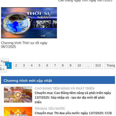
Cao Bằng ngày mới ngày 09/7/2025
Chương trình Thời sự tối ngày
08/7/2025
Trang
u
1
2
3
4
5
6
7
8
9
10
...
313
Trang
ối
»
Chương trình mới cập nhật
CAO BẰNG TIỀM NĂNG VÀ PHÁT TRIỂN
Chuyên mục Cao Bằng tiềm năng và phát triển ngày
13/7/2025: Sáp nhập xã - tạo dư địa mới để phát
triển
THI ĐUA YÊU NƯỚC
Chuyên mục Thi đua yêu nước ngày 13/7/2025: CCB