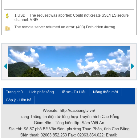
1 USD = The request was aborted: Could not create SSL/TLS secure
channel. VNĐ
The remote server returned an error: (403) Forbidden./lượng
Trang chủ
Lịch phát sóng
Hồ sơ - Tư Liệu
Nông thôn mới
Góp ý - Liên hệ
Website: http://caobangtv.vn/
Trang Thông tin điện tử tổng hợp Truyền hình Cao Bằng
Giám đốc - Tổng biên tập: Sầm Việt An
Địa chỉ: Số 87 phố Bế Văn Đàn, phường Thục Phán, tỉnh Cao Bằng
Điện thoại: 02063.852.250 Fax: 02063.854.022; Email: