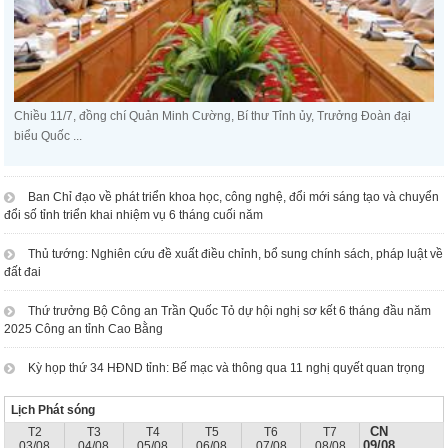
Chiều 11/7, đồng chí Quản Minh Cường, Bí thư Tỉnh ủy, Trưởng Đoàn đại
biểu Quốc ...
Ban Chỉ đạo về phát triển khoa học, công nghệ, đổi mới sáng tạo và chuyển
đổi số tỉnh triển khai nhiệm vụ 6 tháng cuối năm
Thủ tướng: Nghiên cứu đề xuất điều chỉnh, bổ sung chính sách, pháp luật về
đất đai
Thứ trưởng Bộ Công an Trần Quốc Tỏ dự hội nghị sơ kết 6 tháng đầu năm
2025 Công an tỉnh Cao Bằng
Kỳ họp thứ 34 HĐND tỉnh: Bế mạc và thông qua 11 nghị quyết quan trọng
Lịch Phát sóng
CN
T2
T3
T4
T5
T6
T7
09/08
03/08
04/08
05/08
06/08
07/08
08/08