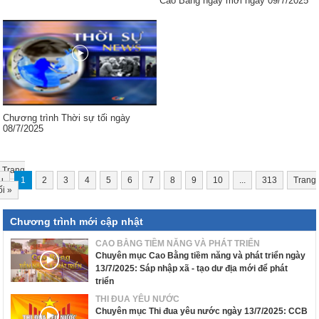
Cao Bằng ngày mới ngày 09/7/2025
Chương trình Thời sự tối ngày
08/7/2025
Trang
u
1
2
3
4
5
6
7
8
9
10
...
313
Trang
ối
»
Chương trình mới cập nhật
CAO BẰNG TIỀM NĂNG VÀ PHÁT TRIỂN
Chuyên mục Cao Bằng tiềm năng và phát triển ngày
13/7/2025: Sáp nhập xã - tạo dư địa mới để phát
triển
THI ĐUA YÊU NƯỚC
Chuyên mục Thi đua yêu nước ngày 13/7/2025: CCB