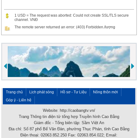
1 USD = The request was aborted: Could not create SSL/TLS secure
channel. VNĐ
The remote server returned an error: (403) Forbidden./lượng
Trang chủ
Lịch phát sóng
Hồ sơ - Tư Liệu
Nông thôn mới
Góp ý - Liên hệ
Website: http://caobangtv.vn/
Trang Thông tin điện tử tổng hợp Truyền hình Cao Bằng
Giám đốc - Tổng biên tập: Sầm Việt An
Địa chỉ: Số 87 phố Bế Văn Đàn, phường Thục Phán, tỉnh Cao Bằng
Điện thoại: 02063.852.250 Fax: 02063.854.022; Email: