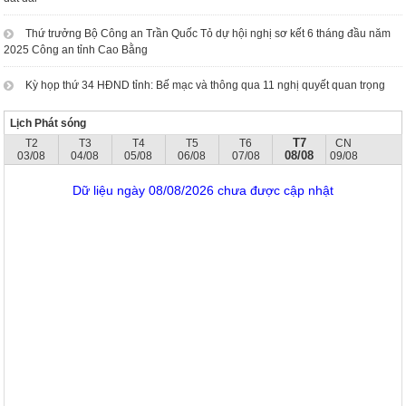
Thứ trưởng Bộ Công an Trần Quốc Tỏ dự hội nghị sơ kết 6 tháng đầu năm
2025 Công an tỉnh Cao Bằng
Kỳ họp thứ 34 HĐND tỉnh: Bế mạc và thông qua 11 nghị quyết quan trọng
Lịch Phát sóng
T7
T2
T3
T4
T5
T6
CN
08/08
03/08
04/08
05/08
06/08
07/08
09/08
Dữ liệu ngày 08/08/2026 chưa được cập nhật