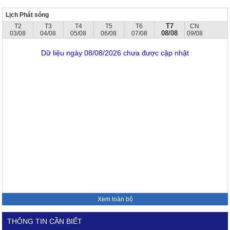
Lịch Phát sóng
T7
T2
T3
T4
T5
T6
CN
08/08
03/08
04/08
05/08
06/08
07/08
09/08
Dữ liệu ngày 08/08/2026 chưa được cập nhật
Xem toàn bộ
THÔNG TIN CẦN BIẾT