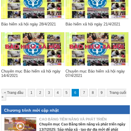
Bảo hiểm xã hội ngày 28/4/2021
Bảo hiểm xã hội ngày 21/4/2021
Chuyên mục Bảo hiểm xã hội ngày
Chuyên mục Bảo hiểm xã hội ngày
14/4/2021
07/4/2021
«
Trang đầu
1
2
3
4
5
6
7
8
9
Trang cuối
»
Chương trình mới cập nhật
CAO BẰNG TIỀM NĂNG VÀ PHÁT TRIỂN
Chuyên mục Cao Bằng tiềm năng và phát triển ngày
13/7/2025: Sáp nhập xã - tạo dư địa mới để phát