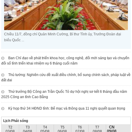
Chiều 11/7, đồng chí Quản Minh Cường, Bí thư Tỉnh ủy, Trưởng Đoàn đại
biểu Quốc ...
Ban Chỉ đạo về phát triển khoa học, công nghệ, đổi mới sáng tạo và chuyển
đổi số tỉnh triển khai nhiệm vụ 6 tháng cuối năm
Thủ tướng: Nghiên cứu đề xuất điều chỉnh, bổ sung chính sách, pháp luật về
đất đai
Thứ trưởng Bộ Công an Trần Quốc Tỏ dự hội nghị sơ kết 6 tháng đầu năm
2025 Công an tỉnh Cao Bằng
Kỳ họp thứ 34 HĐND tỉnh: Bế mạc và thông qua 11 nghị quyết quan trọng
Lịch Phát sóng
CN
T2
T3
T4
T5
T6
T7
09/08
03/08
04/08
05/08
06/08
07/08
08/08