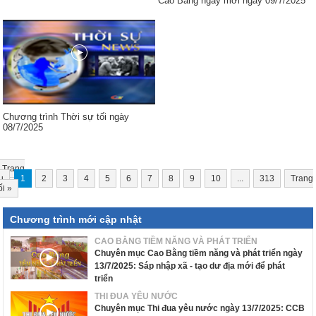
Cao Bằng ngày mới ngày 09/7/2025
Chương trình Thời sự tối ngày
08/7/2025
Trang
u
1
2
3
4
5
6
7
8
9
10
...
313
Trang
ối
»
Chương trình mới cập nhật
CAO BẰNG TIỀM NĂNG VÀ PHÁT TRIỂN
Chuyên mục Cao Bằng tiềm năng và phát triển ngày
13/7/2025: Sáp nhập xã - tạo dư địa mới để phát
triển
THI ĐUA YÊU NƯỚC
Chuyên mục Thi đua yêu nước ngày 13/7/2025: CCB