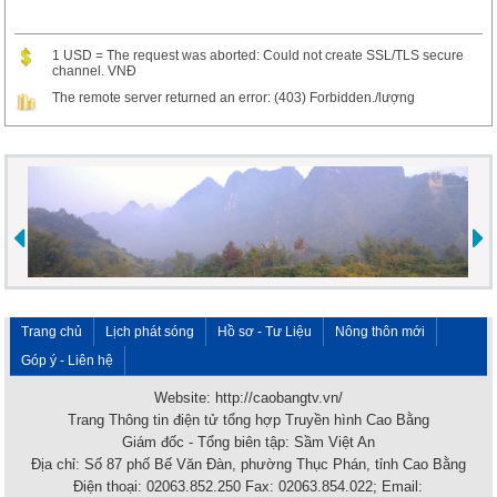
1 USD = The request was aborted: Could not create SSL/TLS secure
channel. VNĐ
The remote server returned an error: (403) Forbidden./lượng
Trang chủ
Lịch phát sóng
Hồ sơ - Tư Liệu
Nông thôn mới
Góp ý - Liên hệ
Website: http://caobangtv.vn/
Trang Thông tin điện tử tổng hợp Truyền hình Cao Bằng
Giám đốc - Tổng biên tập: Sầm Việt An
Địa chỉ: Số 87 phố Bế Văn Đàn, phường Thục Phán, tỉnh Cao Bằng
Điện thoại: 02063.852.250 Fax: 02063.854.022; Email: