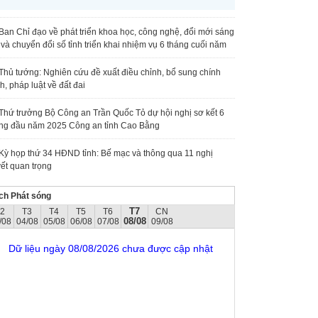
Ban Chỉ đạo về phát triển khoa học, công nghệ, đổi mới sáng
 và chuyển đổi số tỉnh triển khai nhiệm vụ 6 tháng cuối năm
Thủ tướng: Nghiên cứu đề xuất điều chỉnh, bổ sung chính
h, pháp luật về đất đai
Thứ trưởng Bộ Công an Trần Quốc Tỏ dự hội nghị sơ kết 6
ng đầu năm 2025 Công an tỉnh Cao Bằng
Kỳ họp thứ 34 HĐND tỉnh: Bế mạc và thông qua 11 nghị
ết quan trọng
ch Phát sóng
T7
T2
T3
T4
T5
T6
CN
08/08
/08
04/08
05/08
06/08
07/08
09/08
Dữ liệu ngày 08/08/2026 chưa được cập nhật