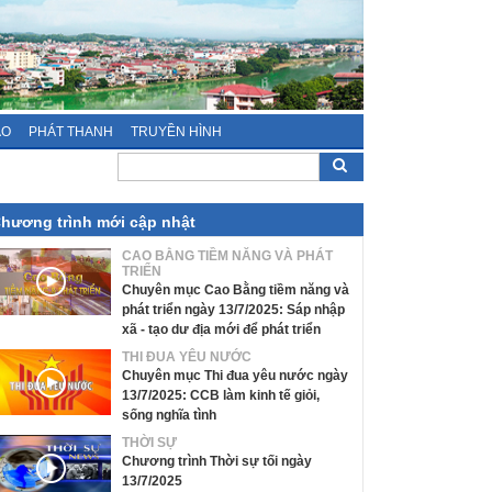
ÁO
PHÁT THANH
TRUYỀN HÌNH
hương trình mới cập nhật
CAO BẰNG TIỀM NĂNG VÀ PHÁT
TRIỂN
Chuyên mục Cao Bằng tiềm năng và
phát triển ngày 13/7/2025: Sáp nhập
xã - tạo dư địa mới để phát triển
THI ĐUA YÊU NƯỚC
Chuyên mục Thi đua yêu nước ngày
13/7/2025: CCB làm kinh tế giỏi,
sống nghĩa tình
THỜI SỰ
Chương trình Thời sự tối ngày
13/7/2025