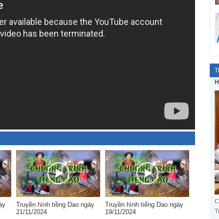
T
H
C
ày
Truyền hình tiềng Dao ngày
Truyền hình tiếng Dao ngày
T
21/11/2024
19/11/2024