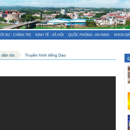
ỜI SỰ - CHÍNH TRỊ
KINH TẾ - XÃ HỘI
QUỐC PHÒNG - AN NINH
KHOA GI
g dân tộc
Truyền hình tiếng Dao
C