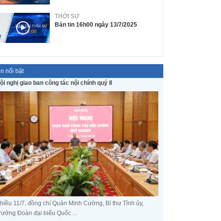
THỜI SỰ
Bản tin 16h00 ngày 13/7/2025
in nổi bật
ội nghị giao ban công tác nội chính quý II
hiều 11/7, đồng chí Quản Minh Cường, Bí thư Tỉnh ủy,
rưởng Đoàn đại biểu Quốc ...