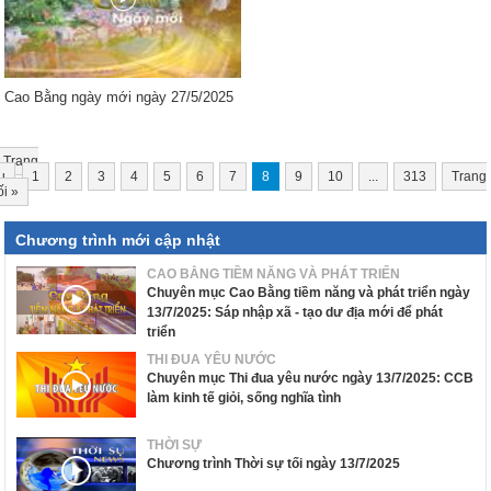
Cao Bằng ngày mới ngày 27/5/2025
Trang
u
1
2
3
4
5
6
7
8
9
10
...
313
Trang
ối
»
Chương trình mới cập nhật
CAO BẰNG TIỀM NĂNG VÀ PHÁT TRIỂN
Chuyên mục Cao Bằng tiềm năng và phát triển ngày
13/7/2025: Sáp nhập xã - tạo dư địa mới để phát
triển
THI ĐUA YÊU NƯỚC
Chuyên mục Thi đua yêu nước ngày 13/7/2025: CCB
làm kinh tế giỏi, sống nghĩa tình
THỜI SỰ
Chương trình Thời sự tối ngày 13/7/2025