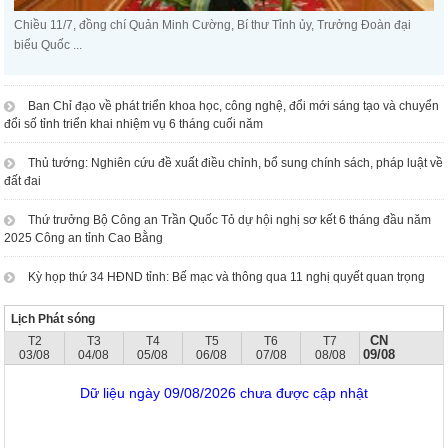
Chiều 11/7, đồng chí Quản Minh Cường, Bí thư Tỉnh ủy, Trưởng Đoàn đại
biểu Quốc ...
Ban Chỉ đạo về phát triển khoa học, công nghệ, đổi mới sáng tạo và chuyển
đổi số tỉnh triển khai nhiệm vụ 6 tháng cuối năm
Thủ tướng: Nghiên cứu đề xuất điều chỉnh, bổ sung chính sách, pháp luật về
đất đai
Thứ trưởng Bộ Công an Trần Quốc Tỏ dự hội nghị sơ kết 6 tháng đầu năm
2025 Công an tỉnh Cao Bằng
Kỳ họp thứ 34 HĐND tỉnh: Bế mạc và thông qua 11 nghị quyết quan trọng
Lịch Phát sóng
CN
T2
T3
T4
T5
T6
T7
09/08
03/08
04/08
05/08
06/08
07/08
08/08
Dữ liệu ngày 09/08/2026 chưa được cập nhật