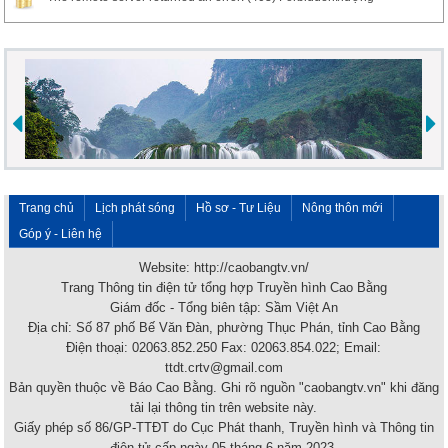
Trang chủ
Lịch phát sóng
Hồ sơ - Tư Liệu
Nông thôn mới
Góp ý - Liên hệ
Website: http://caobangtv.vn/
Trang Thông tin điện tử tổng hợp Truyền hình Cao Bằng
Giám đốc - Tổng biên tập: Sầm Việt An
Địa chỉ: Số 87 phố Bế Văn Đàn, phường Thục Phán, tỉnh Cao Bằng
Điện thoại: 02063.852.250 Fax: 02063.854.022; Email:
ttdt.crtv@gmail.com
Bản quyền thuộc về Báo Cao Bằng. Ghi rõ nguồn "caobangtv.vn" khi đăng
tải lại thông tin trên website này.
Giấy phép số 86/GP-TTĐT do Cục Phát thanh, Truyền hình và Thông tin
điện tử cấp ngày 05 tháng 6 năm 2023.