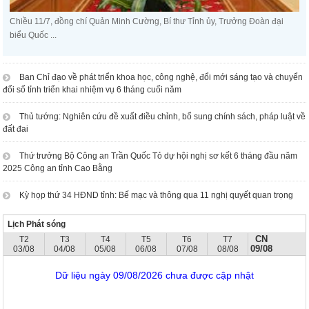
Chiều 11/7, đồng chí Quản Minh Cường, Bí thư Tỉnh ủy, Trưởng Đoàn đại
biểu Quốc ...
Ban Chỉ đạo về phát triển khoa học, công nghệ, đổi mới sáng tạo và chuyển
đổi số tỉnh triển khai nhiệm vụ 6 tháng cuối năm
Thủ tướng: Nghiên cứu đề xuất điều chỉnh, bổ sung chính sách, pháp luật về
đất đai
Thứ trưởng Bộ Công an Trần Quốc Tỏ dự hội nghị sơ kết 6 tháng đầu năm
2025 Công an tỉnh Cao Bằng
Kỳ họp thứ 34 HĐND tỉnh: Bế mạc và thông qua 11 nghị quyết quan trọng
Lịch Phát sóng
CN
T2
T3
T4
T5
T6
T7
09/08
03/08
04/08
05/08
06/08
07/08
08/08
Dữ liệu ngày 09/08/2026 chưa được cập nhật