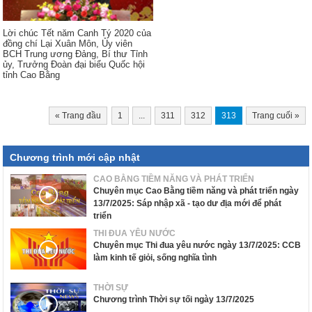
Lời chúc Tết năm Canh Tý 2020 của
đồng chí Lại Xuân Môn, Ủy viên
BCH Trung ương Đảng, Bí thư Tỉnh
ủy, Trưởng Đoàn đại biểu Quốc hội
tỉnh Cao Bằng
«
Trang đầu
1
...
311
312
313
Trang cuối
»
Chương trình mới cập nhật
CAO BẰNG TIỀM NĂNG VÀ PHÁT TRIỂN
Chuyên mục Cao Bằng tiềm năng và phát triển ngày
13/7/2025: Sáp nhập xã - tạo dư địa mới để phát
triển
THI ĐUA YÊU NƯỚC
Chuyên mục Thi đua yêu nước ngày 13/7/2025: CCB
làm kinh tế giỏi, sống nghĩa tình
THỜI SỰ
Chương trình Thời sự tối ngày 13/7/2025