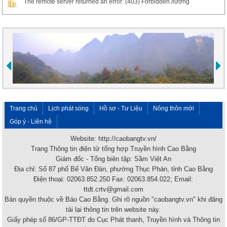
The remote server returned an error: (403) Forbidden./lượng
Trang chủ
Lịch phát sóng
Hồ sơ - Tư Liệu
Nông thôn mới
Góp ý - Liên hệ
Website: http://caobangtv.vn/
Trang Thông tin điện tử tổng hợp Truyền hình Cao Bằng
Giám đốc - Tổng biên tập: Sầm Việt An
Địa chỉ: Số 87 phố Bế Văn Đàn, phường Thục Phán, tỉnh Cao Bằng
Điện thoại: 02063.852.250 Fax: 02063.854.022; Email:
ttdt.crtv@gmail.com
Bản quyền thuộc về Báo Cao Bằng. Ghi rõ nguồn "caobangtv.vn" khi đăng
tải lại thông tin trên website này.
Giấy phép số 86/GP-TTĐT do Cục Phát thanh, Truyền hình và Thông tin