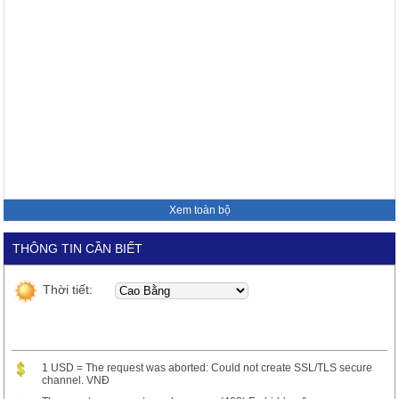
Xem toàn bộ
THÔNG TIN CẦN BIẾT
Thời tiết:
1 USD = The request was aborted: Could not create SSL/TLS secure
channel. VNĐ