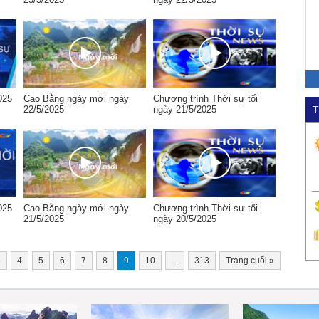
025
Cao Bằng ngày mới ngày
Chương trình Thời sự tối
22/5/2025
ngày 21/5/2025
T
025
Cao Bằng ngày mới ngày
Chương trình Thời sự tối
21/5/2025
ngày 20/5/2025
3
4
5
6
7
8
9
10
...
313
Trang cuối
»