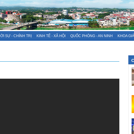
ỜI SỰ - CHÍNH TRỊ
KINH TẾ - XÃ HỘI
QUỐC PHÒNG - AN NINH
KHOA GI
C