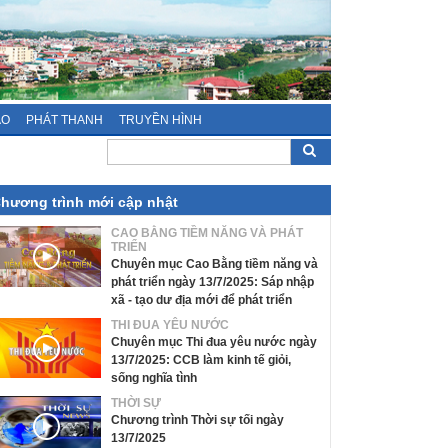
ÁO
PHÁT THANH
TRUYỀN HÌNH
hương trình mới cập nhật
CAO BẰNG TIỀM NĂNG VÀ PHÁT
TRIỂN
Chuyên mục Cao Bằng tiềm năng và
phát triển ngày 13/7/2025: Sáp nhập
xã - tạo dư địa mới để phát triển
THI ĐUA YÊU NƯỚC
Chuyên mục Thi đua yêu nước ngày
13/7/2025: CCB làm kinh tế giỏi,
sống nghĩa tình
THỜI SỰ
Chương trình Thời sự tối ngày
13/7/2025