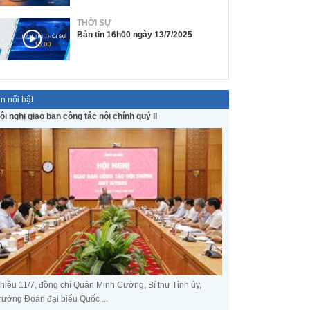
THỜI SỰ
Bản tin 16h00 ngày 13/7/2025
in nổi bật
ội nghị giao ban công tác nội chính quý II
hiều 11/7, đồng chí Quản Minh Cường, Bí thư Tỉnh ủy,
rưởng Đoàn đại biểu Quốc ...