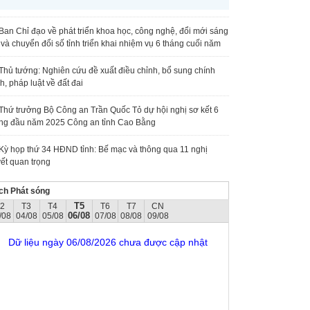
Ban Chỉ đạo về phát triển khoa học, công nghệ, đổi mới sáng
 và chuyển đổi số tỉnh triển khai nhiệm vụ 6 tháng cuối năm
Thủ tướng: Nghiên cứu đề xuất điều chỉnh, bổ sung chính
h, pháp luật về đất đai
Thứ trưởng Bộ Công an Trần Quốc Tỏ dự hội nghị sơ kết 6
ng đầu năm 2025 Công an tỉnh Cao Bằng
Kỳ họp thứ 34 HĐND tỉnh: Bế mạc và thông qua 11 nghị
ết quan trọng
ch Phát sóng
T5
T2
T3
T4
T6
T7
CN
06/08
/08
04/08
05/08
07/08
08/08
09/08
Dữ liệu ngày 06/08/2026 chưa được cập nhật