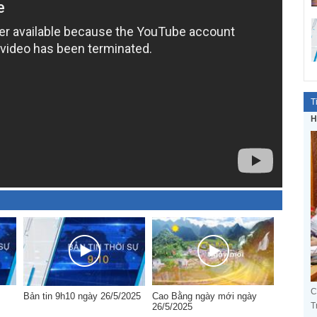
T
H
C
Bản tin 9h10 ngày 26/5/2025
Cao Bằng ngày mới ngày
T
26/5/2025