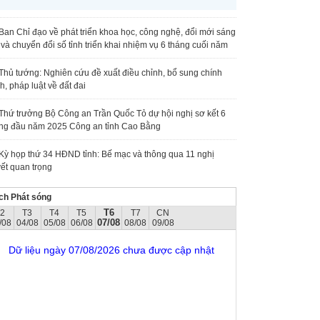
Ban Chỉ đạo về phát triển khoa học, công nghệ, đổi mới sáng
 và chuyển đổi số tỉnh triển khai nhiệm vụ 6 tháng cuối năm
Thủ tướng: Nghiên cứu đề xuất điều chỉnh, bổ sung chính
h, pháp luật về đất đai
Thứ trưởng Bộ Công an Trần Quốc Tỏ dự hội nghị sơ kết 6
ng đầu năm 2025 Công an tỉnh Cao Bằng
Kỳ họp thứ 34 HĐND tỉnh: Bế mạc và thông qua 11 nghị
ết quan trọng
ch Phát sóng
T6
T2
T3
T4
T5
T7
CN
07/08
/08
04/08
05/08
06/08
08/08
09/08
Dữ liệu ngày 07/08/2026 chưa được cập nhật