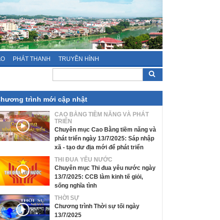
ÁO
PHÁT THANH
TRUYỀN HÌNH
hương trình mới cập nhật
CAO BẰNG TIỀM NĂNG VÀ PHÁT
TRIỂN
Chuyên mục Cao Bằng tiềm năng và
phát triển ngày 13/7/2025: Sáp nhập
xã - tạo dư địa mới để phát triển
THI ĐUA YÊU NƯỚC
Chuyên mục Thi đua yêu nước ngày
13/7/2025: CCB làm kinh tế giỏi,
sống nghĩa tình
THỜI SỰ
Chương trình Thời sự tối ngày
13/7/2025