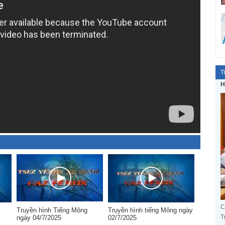
T
H
C
Truyền hình Tiếng Mông
Truyền hình tiếng Mông ngày
T
ngày 04/7/2025
02/7/2025