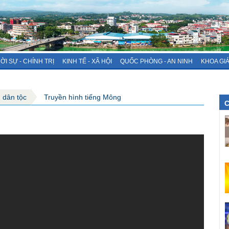
ỜI SỰ - CHÍNH TRỊ
KINH TẾ - XÃ HỘI
QUỐC PHÒNG - AN NINH
KHOA GI
g dân tộc
Truyền hình tiếng Mông
C