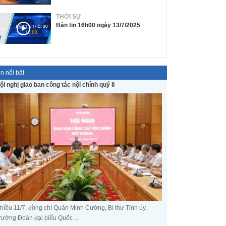
THỜI SỰ
Bản tin 16h00 ngày 13/7/2025
in nổi bật
ội nghị giao ban công tác nội chính quý II
hiều 11/7, đồng chí Quản Minh Cường, Bí thư Tỉnh ủy,
rưởng Đoàn đại biểu Quốc ...