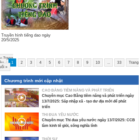
Truyền hình tiếng dao ngày
20/5/2025
«
Trang
ầu
1
2
3
4
5
6
7
8
9
10
...
33
Trang
uối
»
Chương trình mới cập nhật
CAO BẰNG TIỀM NĂNG VÀ PHÁT TRIỂN
Chuyên mục Cao Bằng tiềm năng và phát triển ngày
13/7/2025: Sáp nhập xã - tạo dư địa mới để phát
triển
THI ĐUA YÊU NƯỚC
Chuyên mục Thi đua yêu nước ngày 13/7/2025: CCB
làm kinh tế giỏi, sống nghĩa tình
THỜI SỰ