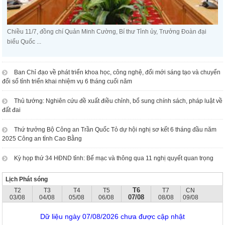
Chiều 11/7, đồng chí Quản Minh Cường, Bí thư Tỉnh ủy, Trưởng Đoàn đại
biểu Quốc ...
Ban Chỉ đạo về phát triển khoa học, công nghệ, đổi mới sáng tạo và chuyển
đổi số tỉnh triển khai nhiệm vụ 6 tháng cuối năm
Thủ tướng: Nghiên cứu đề xuất điều chỉnh, bổ sung chính sách, pháp luật về
đất đai
Thứ trưởng Bộ Công an Trần Quốc Tỏ dự hội nghị sơ kết 6 tháng đầu năm
2025 Công an tỉnh Cao Bằng
Kỳ họp thứ 34 HĐND tỉnh: Bế mạc và thông qua 11 nghị quyết quan trọng
Lịch Phát sóng
T6
T2
T3
T4
T5
T7
CN
07/08
03/08
04/08
05/08
06/08
08/08
09/08
Dữ liệu ngày 07/08/2026 chưa được cập nhật