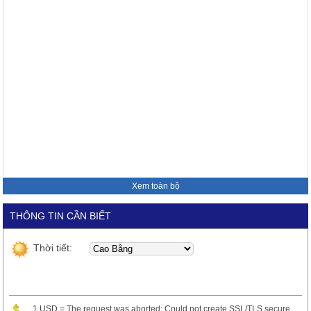
Xem toàn bộ
THÔNG TIN CẦN BIẾT
Thời tiết:
1 USD = The request was aborted: Could not create SSL/TLS secure