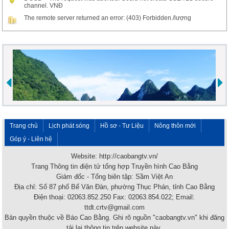
channel. VNĐ
The remote server returned an error: (403) Forbidden./lượng
Trang chủ
Lịch phát sóng
Hồ sơ - Tư Liệu
Nông thôn mới
Góp ý - Liên hệ
Website: http://caobangtv.vn/
Trang Thông tin điện tử tổng hợp Truyền hình Cao Bằng
Giám đốc - Tổng biên tập: Sầm Việt An
Địa chỉ: Số 87 phố Bế Văn Đàn, phường Thục Phán, tỉnh Cao Bằng
Điện thoại: 02063.852.250 Fax: 02063.854.022; Email:
ttdt.crtv@gmail.com
Bản quyền thuộc về Báo Cao Bằng. Ghi rõ nguồn "caobangtv.vn" khi đăng
tải lại thông tin trên website này.