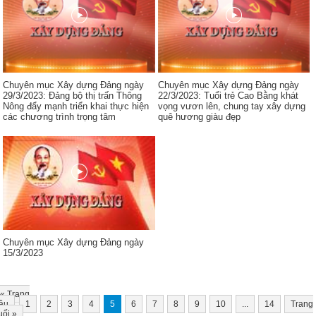
Chuyên mục Xây dựng Đảng ngày
Chuyên mục Xây dựng Đảng ngày
29/3/2023: Đảng bộ thị trấn Thông
22/3/2023: Tuổi trẻ Cao Bằng khát
Nông đẩy mạnh triển khai thực hiện
vọng vươn lên, chung tay xây dựng
các chương trình trọng tâm
quê hương giàu đẹp
Chuyên mục Xây dựng Đảng ngày
15/3/2023
«
Trang
ầu
1
2
3
4
5
6
7
8
9
10
...
14
Trang
uối
»