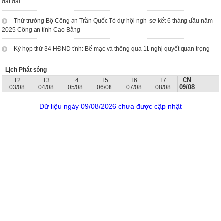
đất đai
Thứ trưởng Bộ Công an Trần Quốc Tỏ dự hội nghị sơ kết 6 tháng đầu năm
2025 Công an tỉnh Cao Bằng
Kỳ họp thứ 34 HĐND tỉnh: Bế mạc và thông qua 11 nghị quyết quan trọng
Lịch Phát sóng
CN
T2
T3
T4
T5
T6
T7
09/08
03/08
04/08
05/08
06/08
07/08
08/08
Dữ liệu ngày 09/08/2026 chưa được cập nhật