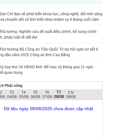
Ban Chỉ đạo về phát triển khoa học, công nghệ, đổi mới sáng
 và chuyển đổi số tỉnh triển khai nhiệm vụ 6 tháng cuối năm
Thủ tướng: Nghiên cứu đề xuất điều chỉnh, bổ sung chính
h, pháp luật về đất đai
Thứ trưởng Bộ Công an Trần Quốc Tỏ dự hội nghị sơ kết 6
ng đầu năm 2025 Công an tỉnh Cao Bằng
Kỳ họp thứ 34 HĐND tỉnh: Bế mạc và thông qua 11 nghị
ết quan trọng
ch Phát sóng
T7
T2
T3
T4
T5
T6
CN
08/08
/08
04/08
05/08
06/08
07/08
09/08
Dữ liệu ngày 08/08/2026 chưa được cập nhật