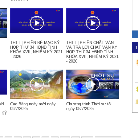
THTT | PHIÊN BẾ MẠC KỲ
THTT | PHIÊN CHẤT VẤN
HỌP THỨ 34 HĐND TỈNH
VÀ TRẢ LỜI CHẤT VẤN KỲ
T
KHÓA XVII, NHIỆM KỲ 2021
HỌP THỨ 34 HĐND TỈNH
- 2026
KHÓA XVII, NHIỆM KỲ 2021
- 2026
ẬN
Cao Bằng ngày mới ngày
Chương trình Thời sự tối
09/7/2025
ngày 08/7/2025
M KỲ