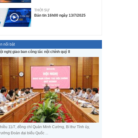
THỜI SỰ
Bản tin 16h00 ngày 13/7/2025
in nổi bật
ội nghị giao ban công tác nội chính quý II
hiều 11/7, đồng chí Quản Minh Cường, Bí thư Tỉnh ủy,
rưởng Đoàn đại biểu Quốc ...