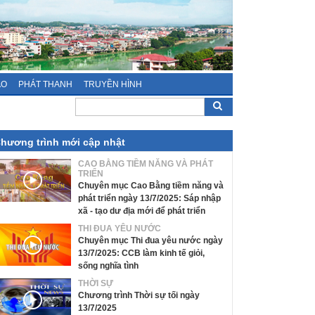
ÁO
PHÁT THANH
TRUYỀN HÌNH
hương trình mới cập nhật
CAO BẰNG TIỀM NĂNG VÀ PHÁT
TRIỂN
Chuyên mục Cao Bằng tiềm năng và
phát triển ngày 13/7/2025: Sáp nhập
xã - tạo dư địa mới để phát triển
THI ĐUA YÊU NƯỚC
Chuyên mục Thi đua yêu nước ngày
13/7/2025: CCB làm kinh tế giỏi,
sống nghĩa tình
THỜI SỰ
Chương trình Thời sự tối ngày
13/7/2025