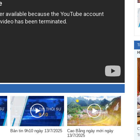
T
H
C
Bản tin 9h10 ngày 13/7/2025
Cao Bằng ngày mới ngày
T
13/7/2025