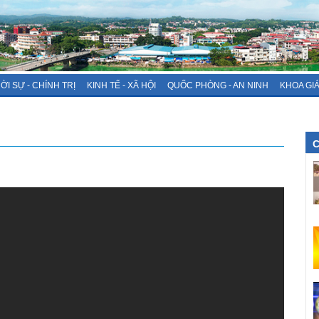
ỜI SỰ - CHÍNH TRỊ
KINH TẾ - XÃ HỘI
QUỐC PHÒNG - AN NINH
KHOA GI
C