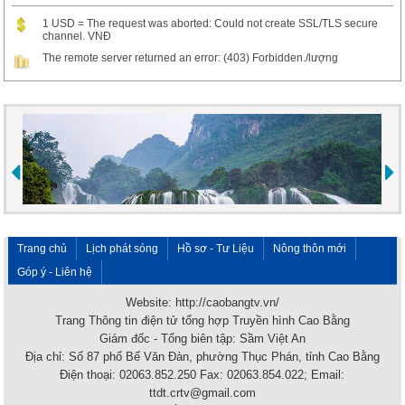
1 USD = The request was aborted: Could not create SSL/TLS secure
channel. VNĐ
The remote server returned an error: (403) Forbidden./lượng
Trang chủ
Lịch phát sóng
Hồ sơ - Tư Liệu
Nông thôn mới
Góp ý - Liên hệ
Website: http://caobangtv.vn/
Trang Thông tin điện tử tổng hợp Truyền hình Cao Bằng
Giám đốc - Tổng biên tập: Sầm Việt An
Địa chỉ: Số 87 phố Bế Văn Đàn, phường Thục Phán, tỉnh Cao Bằng
Điện thoại: 02063.852.250 Fax: 02063.854.022; Email:
ttdt.crtv@gmail.com