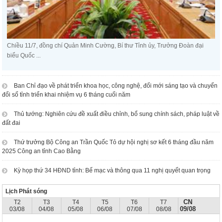
Chiều 11/7, đồng chí Quản Minh Cường, Bí thư Tỉnh ủy, Trưởng Đoàn đại
biểu Quốc ...
Ban Chỉ đạo về phát triển khoa học, công nghệ, đổi mới sáng tạo và chuyển
đổi số tỉnh triển khai nhiệm vụ 6 tháng cuối năm
Thủ tướng: Nghiên cứu đề xuất điều chỉnh, bổ sung chính sách, pháp luật về
đất đai
Thứ trưởng Bộ Công an Trần Quốc Tỏ dự hội nghị sơ kết 6 tháng đầu năm
2025 Công an tỉnh Cao Bằng
Kỳ họp thứ 34 HĐND tỉnh: Bế mạc và thông qua 11 nghị quyết quan trọng
Lịch Phát sóng
CN
T2
T3
T4
T5
T6
T7
09/08
03/08
04/08
05/08
06/08
07/08
08/08