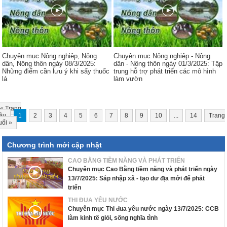
Chuyên mục Nông nghiệp, Nông
Chuyên mục Nông nghiệp - Nông
dân, Nông thôn ngày 08/3/2025:
dân - Nông thôn ngày 01/3/2025: Tập
Những điểm cần lưu ý khi sấy thuốc
trung hỗ trợ phát triển các mô hình
lá
làm vườn
«
Trang
ầu
1
2
3
4
5
6
7
8
9
10
...
14
Trang
uối
»
Chương trình mới cập nhật
CAO BẰNG TIỀM NĂNG VÀ PHÁT TRIỂN
Chuyên mục Cao Bằng tiềm năng và phát triển ngày
13/7/2025: Sáp nhập xã - tạo dư địa mới để phát
triển
THI ĐUA YÊU NƯỚC
Chuyên mục Thi đua yêu nước ngày 13/7/2025: CCB
làm kinh tế giỏi, sống nghĩa tình