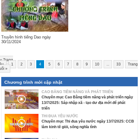
Truyền hình tiếng Dao ngày
30/11/2024
«
Trang
ầu
1
2
3
4
5
6
7
8
9
10
...
33
Trang
uối
»
Chương trình mới cập nhật
CAO BẰNG TIỀM NĂNG VÀ PHÁT TRIỂN
Chuyên mục Cao Bằng tiềm năng và phát triển ngày
13/7/2025: Sáp nhập xã - tạo dư địa mới để phát
triển
THI ĐUA YÊU NƯỚC
Chuyên mục Thi đua yêu nước ngày 13/7/2025: CCB
làm kinh tế giỏi, sống nghĩa tình