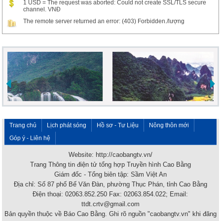
1 USD = The request was aborted: Could not create SSL/TLS secure
channel. VNĐ
The remote server returned an error: (403) Forbidden./lượng
Trang chủ
Lịch phát sóng
Hồ sơ - Tư Liệu
Nông thôn mới
Góp ý - Liên hệ
Website: http://caobangtv.vn/
Trang Thông tin điện tử tổng hợp Truyền hình Cao Bằng
Giám đốc - Tổng biên tập: Sầm Việt An
Địa chỉ: Số 87 phố Bế Văn Đàn, phường Thục Phán, tỉnh Cao Bằng
Điện thoại: 02063.852.250 Fax: 02063.854.022; Email:
ttdt.crtv@gmail.com
Bản quyền thuộc về Báo Cao Bằng. Ghi rõ nguồn "caobangtv.vn" khi đăng