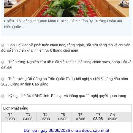
Chiều 11/7, đồng chí Quản Minh Cường, Bí thư Tỉnh ủy, Trưởng Đoàn đại
biểu Quốc ...
Ban Chỉ đạo về phát triển khoa học, công nghệ, đổi mới sáng tạo và chuyển
đổi số tỉnh triển khai nhiệm vụ 6 tháng cuối năm
Thủ tướng: Nghiên cứu đề xuất điều chỉnh, bổ sung chính sách, pháp luật về
đất đai
Thứ trưởng Bộ Công an Trần Quốc Tỏ dự hội nghị sơ kết 6 tháng đầu năm
2025 Công an tỉnh Cao Bằng
Kỳ họp thứ 34 HĐND tỉnh: Bế mạc và thông qua 11 nghị quyết quan trọng
Lịch Phát sóng
T7
T2
T3
T4
T5
T6
CN
08/08
03/08
04/08
05/08
06/08
07/08
09/08
Dữ liệu ngày 08/08/2026 chưa được cập nhật