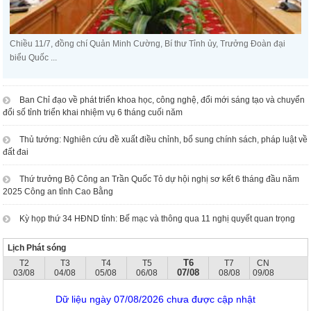
Chiều 11/7, đồng chí Quản Minh Cường, Bí thư Tỉnh ủy, Trưởng Đoàn đại
biểu Quốc ...
Ban Chỉ đạo về phát triển khoa học, công nghệ, đổi mới sáng tạo và chuyển
đổi số tỉnh triển khai nhiệm vụ 6 tháng cuối năm
Thủ tướng: Nghiên cứu đề xuất điều chỉnh, bổ sung chính sách, pháp luật về
đất đai
Thứ trưởng Bộ Công an Trần Quốc Tỏ dự hội nghị sơ kết 6 tháng đầu năm
2025 Công an tỉnh Cao Bằng
Kỳ họp thứ 34 HĐND tỉnh: Bế mạc và thông qua 11 nghị quyết quan trọng
Lịch Phát sóng
T6
T2
T3
T4
T5
T7
CN
07/08
03/08
04/08
05/08
06/08
08/08
09/08
Dữ liệu ngày 07/08/2026 chưa được cập nhật