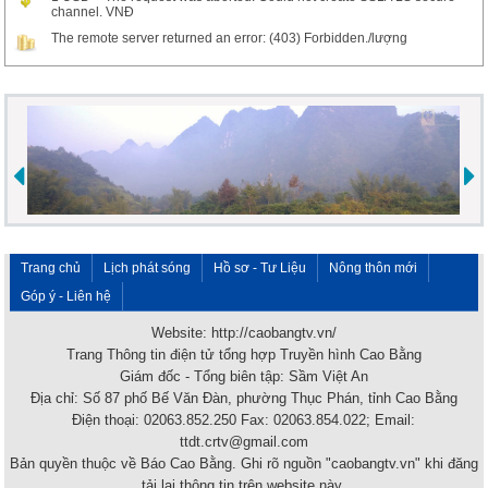
channel. VNĐ
The remote server returned an error: (403) Forbidden./lượng
Trang chủ
Lịch phát sóng
Hồ sơ - Tư Liệu
Nông thôn mới
Góp ý - Liên hệ
Website: http://caobangtv.vn/
Trang Thông tin điện tử tổng hợp Truyền hình Cao Bằng
Giám đốc - Tổng biên tập: Sầm Việt An
Địa chỉ: Số 87 phố Bế Văn Đàn, phường Thục Phán, tỉnh Cao Bằng
Điện thoại: 02063.852.250 Fax: 02063.854.022; Email:
ttdt.crtv@gmail.com
Bản quyền thuộc về Báo Cao Bằng. Ghi rõ nguồn "caobangtv.vn" khi đăng
tải lại thông tin trên website này.