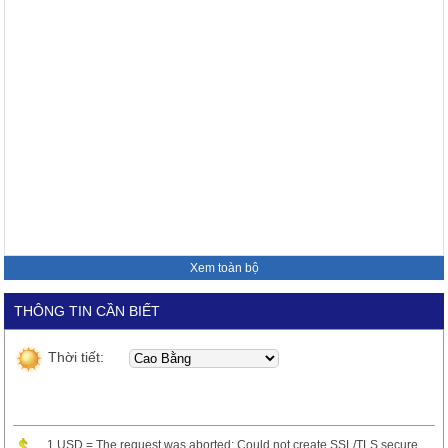
Xem toàn bộ
THÔNG TIN CẦN BIẾT
Thời tiết:
1 USD = The request was aborted: Could not create SSL/TLS secure