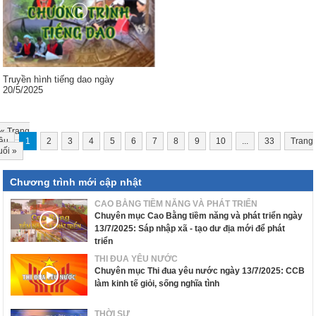
Truyền hình tiếng dao ngày
20/5/2025
«
Trang
ầu
1
2
3
4
5
6
7
8
9
10
...
33
Trang
uối
»
Chương trình mới cập nhật
CAO BẰNG TIỀM NĂNG VÀ PHÁT TRIỂN
Chuyên mục Cao Bằng tiềm năng và phát triển ngày
13/7/2025: Sáp nhập xã - tạo dư địa mới để phát
triển
THI ĐUA YÊU NƯỚC
Chuyên mục Thi đua yêu nước ngày 13/7/2025: CCB
làm kinh tế giỏi, sống nghĩa tình
THỜI SỰ