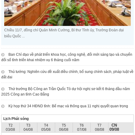
Chiều 11/7, đồng chí Quản Minh Cường, Bí thư Tỉnh ủy, Trưởng Đoàn đại
biểu Quốc ...
Ban Chỉ đạo về phát triển khoa học, công nghệ, đổi mới sáng tạo và chuyển
đổi số tỉnh triển khai nhiệm vụ 6 tháng cuối năm
Thủ tướng: Nghiên cứu đề xuất điều chỉnh, bổ sung chính sách, pháp luật về
đất đai
Thứ trưởng Bộ Công an Trần Quốc Tỏ dự hội nghị sơ kết 6 tháng đầu năm
2025 Công an tỉnh Cao Bằng
Kỳ họp thứ 34 HĐND tỉnh: Bế mạc và thông qua 11 nghị quyết quan trọng
Lịch Phát sóng
CN
T2
T3
T4
T5
T6
T7
09/08
03/08
04/08
05/08
06/08
07/08
08/08