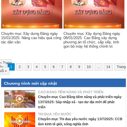
Chuyên mục Xây dựng Đảng ngày
Chuyên mục Xây dựng Đảng ngày
15/01/2025: Nâng cao hiệu quả công
08/01/2025: Cao Bằng xây dựng
tác dân vận
phương án tổ chức, sắp xếp, tinh
gọn bộ máy hệ thống chính trị
«
Trang
ầu
1
2
3
4
5
6
7
8
9
10
...
14
Trang
uối
»
Chương trình mới cập nhật
CAO BẰNG TIỀM NĂNG VÀ PHÁT TRIỂN
Chuyên mục Cao Bằng tiềm năng và phát triển ngày
13/7/2025: Sáp nhập xã - tạo dư địa mới để phát
triển
THI ĐUA YÊU NƯỚC
Chuyên mục Thi đua yêu nước ngày 13/7/2025: CCB
làm kinh tế giỏi, sống nghĩa tình