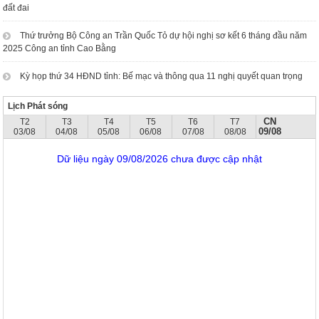
đất đai
Thứ trưởng Bộ Công an Trần Quốc Tỏ dự hội nghị sơ kết 6 tháng đầu năm
2025 Công an tỉnh Cao Bằng
Kỳ họp thứ 34 HĐND tỉnh: Bế mạc và thông qua 11 nghị quyết quan trọng
Lịch Phát sóng
CN
T2
T3
T4
T5
T6
T7
09/08
03/08
04/08
05/08
06/08
07/08
08/08
Dữ liệu ngày 09/08/2026 chưa được cập nhật