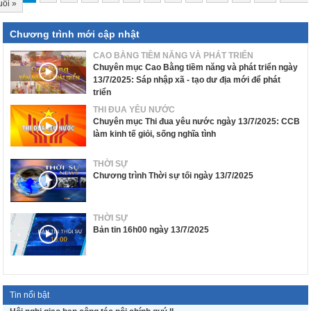
uối
»
Chương trình mới cập nhật
CAO BẰNG TIỀM NĂNG VÀ PHÁT TRIỂN
Chuyên mục Cao Bằng tiềm năng và phát triển ngày
13/7/2025: Sáp nhập xã - tạo dư địa mới để phát
triển
THI ĐUA YÊU NƯỚC
Chuyên mục Thi đua yêu nước ngày 13/7/2025: CCB
làm kinh tế giỏi, sống nghĩa tình
THỜI SỰ
Chương trình Thời sự tối ngày 13/7/2025
THỜI SỰ
Bản tin 16h00 ngày 13/7/2025
Tin nổi bật