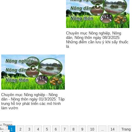
Chuyên mục Nông nghiệp, Nông
dân, Nông thôn ngày 08/3/2025:
Những điểm cần lưu ý khi sấy thuốc
lá
Chuyên mục Nông nghiệp - Nông
dân - Nông thôn ngày 01/3/2025: Tập
trung hỗ trợ phát triển các mô hình
làm vườn
«
Trang
ầu
1
2
3
4
5
6
7
8
9
10
...
14
Trang