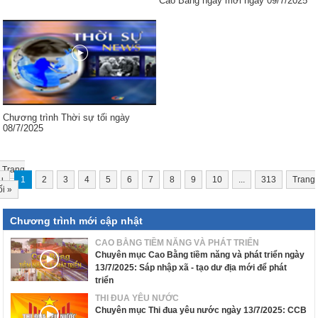
Cao Bằng ngày mới ngày 09/7/2025
Chương trình Thời sự tối ngày
08/7/2025
Trang
u
1
2
3
4
5
6
7
8
9
10
...
313
Trang
ối
»
Chương trình mới cập nhật
CAO BẰNG TIỀM NĂNG VÀ PHÁT TRIỂN
Chuyên mục Cao Bằng tiềm năng và phát triển ngày
13/7/2025: Sáp nhập xã - tạo dư địa mới để phát
triển
THI ĐUA YÊU NƯỚC
Chuyên mục Thi đua yêu nước ngày 13/7/2025: CCB