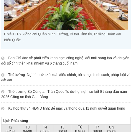
Chiều 11/7, đồng chí Quản Minh Cường, Bí thư Tỉnh ủy, Trưởng Đoàn đại
biểu Quốc ...
Ban Chỉ đạo về phát triển khoa học, công nghệ, đổi mới sáng tạo và chuyển
đổi số tỉnh triển khai nhiệm vụ 6 tháng cuối năm
Thủ tướng: Nghiên cứu đề xuất điều chỉnh, bổ sung chính sách, pháp luật về
đất đai
Thứ trưởng Bộ Công an Trần Quốc Tỏ dự hội nghị sơ kết 6 tháng đầu năm
2025 Công an tỉnh Cao Bằng
Kỳ họp thứ 34 HĐND tỉnh: Bế mạc và thông qua 11 nghị quyết quan trọng
Lịch Phát sóng
T6
T2
T3
T4
T5
T7
CN
07/08
03/08
04/08
05/08
06/08
08/08
09/08