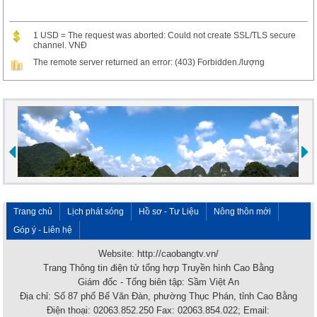
1 USD = The request was aborted: Could not create SSL/TLS secure
channel. VNĐ
The remote server returned an error: (403) Forbidden./lượng
Trang chủ
Lịch phát sóng
Hồ sơ - Tư Liệu
Nông thôn mới
Góp ý - Liên hệ
Website: http://caobangtv.vn/
Trang Thông tin điện tử tổng hợp Truyền hình Cao Bằng
Giám đốc - Tổng biên tập: Sầm Việt An
Địa chỉ: Số 87 phố Bế Văn Đàn, phường Thục Phán, tỉnh Cao Bằng
Điện thoại: 02063.852.250 Fax: 02063.854.022; Email: