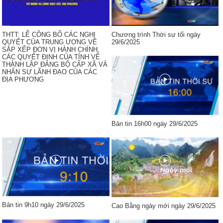
THTT: LỄ CÔNG BỐ CÁC NGHỊ
Chương trình Thời sự tối ngày
QUYẾT CỦA TRUNG ƯƠNG VỀ
29/6/2025
SẮP XẾP ĐƠN VỊ HÀNH CHÍNH,
CÁC QUYẾT ĐỊNH CỦA TỈNH VỀ
THÀNH LẬP ĐẢNG BỘ CẤP XÃ VÀ
NHÂN SỰ LÃNH ĐẠO CỦA CÁC
ĐỊA PHƯƠNG
Bản tin 16h00 ngày 29/6/2025
Bản tin 9h10 ngày 29/6/2025
Cao Bằng ngày mới ngày 29/6/2025