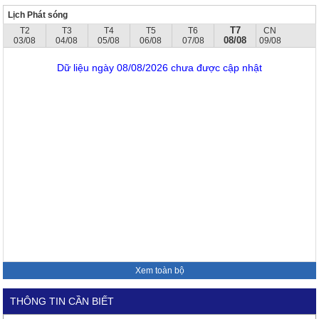
Lịch Phát sóng
T7
T2
T3
T4
T5
T6
CN
08/08
03/08
04/08
05/08
06/08
07/08
09/08
Dữ liệu ngày 08/08/2026 chưa được cập nhật
Xem toàn bộ
THÔNG TIN CẦN BIẾT