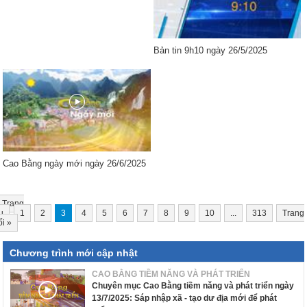
Bản tin 9h10 ngày 26/5/2025
Cao Bằng ngày mới ngày 26/6/2025
Trang
u
1
2
3
4
5
6
7
8
9
10
...
313
Trang
ối
»
Chương trình mới cập nhật
CAO BẰNG TIỀM NĂNG VÀ PHÁT TRIỂN
Chuyên mục Cao Bằng tiềm năng và phát triển ngày
13/7/2025: Sáp nhập xã - tạo dư địa mới để phát