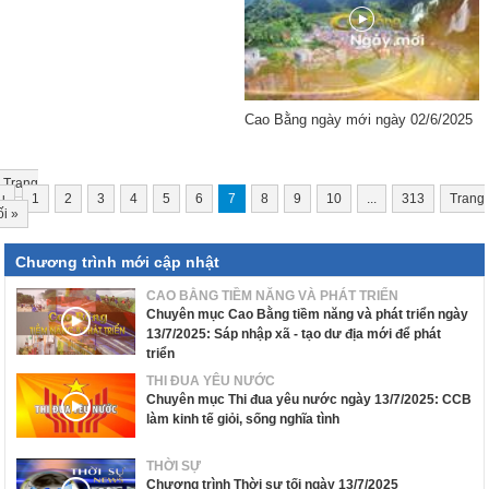
Cao Bằng ngày mới ngày 02/6/2025
Trang
u
1
2
3
4
5
6
7
8
9
10
...
313
Trang
ối
»
Chương trình mới cập nhật
CAO BẰNG TIỀM NĂNG VÀ PHÁT TRIỂN
Chuyên mục Cao Bằng tiềm năng và phát triển ngày
13/7/2025: Sáp nhập xã - tạo dư địa mới để phát
triển
THI ĐUA YÊU NƯỚC
Chuyên mục Thi đua yêu nước ngày 13/7/2025: CCB
làm kinh tế giỏi, sống nghĩa tình
THỜI SỰ
Chương trình Thời sự tối ngày 13/7/2025