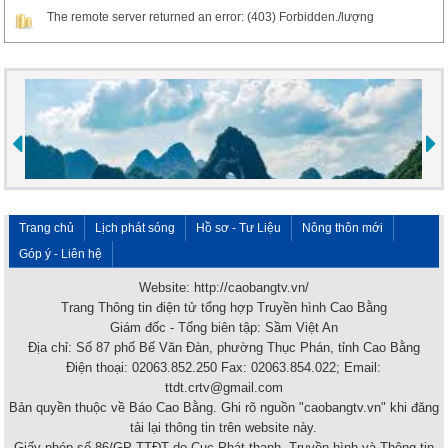
The remote server returned an error: (403) Forbidden./lượng
Trang chủ
Lịch phát sóng
Hồ sơ - Tư Liệu
Nông thôn mới
Góp ý - Liên hệ
Website: http://caobangtv.vn/
Trang Thông tin điện tử tổng hợp Truyền hình Cao Bằng
Giám đốc - Tổng biên tập: Sầm Việt An
Địa chỉ: Số 87 phố Bế Văn Đàn, phường Thục Phán, tỉnh Cao Bằng
Điện thoại: 02063.852.250 Fax: 02063.854.022; Email:
ttdt.crtv@gmail.com
Bản quyền thuộc về Báo Cao Bằng. Ghi rõ nguồn "caobangtv.vn" khi đăng
tải lại thông tin trên website này.
Giấy phép số 86/GP-TTĐT do Cục Phát thanh, Truyền hình và Thông tin