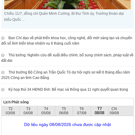
Chiều 11/7, đồng chí Quản Minh Cường, Bí thư Tỉnh ủy, Trưởng Đoàn đại
biểu Quốc ...
Ban Chỉ đạo về phát triển khoa học, công nghệ, đổi mới sáng tạo và chuyển
đổi số tỉnh triển khai nhiệm vụ 6 tháng cuối năm
Thủ tướng: Nghiên cứu đề xuất điều chỉnh, bổ sung chính sách, pháp luật về
đất đai
Thứ trưởng Bộ Công an Trần Quốc Tỏ dự hội nghị sơ kết 6 tháng đầu năm
2025 Công an tỉnh Cao Bằng
Kỳ họp thứ 34 HĐND tỉnh: Bế mạc và thông qua 11 nghị quyết quan trọng
Lịch Phát sóng
T7
T2
T3
T4
T5
T6
CN
08/08
03/08
04/08
05/08
06/08
07/08
09/08
Dữ liệu ngày 08/08/2026 chưa được cập nhật