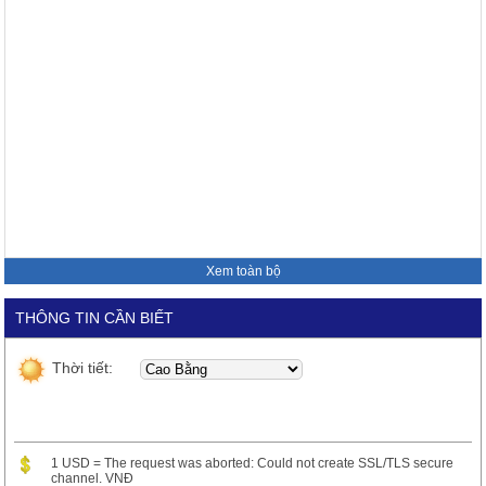
Xem toàn bộ
THÔNG TIN CẦN BIẾT
Thời tiết:
1 USD = The request was aborted: Could not create SSL/TLS secure
channel. VNĐ