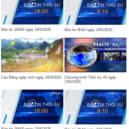
Bản tin 16h00 ngày 24/5/2025
Bản tin 9h10 ngày 24/5/2025
Cao Bằng ngày mới ngày 24/5/2025
Chương trình Thời sự tối ngày
23/5/2025
Bản tin 16h00 ngày 23/5/2025