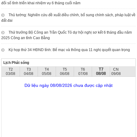
đổi số tỉnh triển khai nhiệm vụ 6 tháng cuối năm
Thủ tướng: Nghiên cứu đề xuất điều chỉnh, bổ sung chính sách, pháp luật về
đất đai
Thứ trưởng Bộ Công an Trần Quốc Tỏ dự hội nghị sơ kết 6 tháng đầu năm
2025 Công an tỉnh Cao Bằng
Kỳ họp thứ 34 HĐND tỉnh: Bế mạc và thông qua 11 nghị quyết quan trọng
Lịch Phát sóng
T7
T2
T3
T4
T5
T6
CN
08/08
03/08
04/08
05/08
06/08
07/08
09/08
Dữ liệu ngày 08/08/2026 chưa được cập nhật