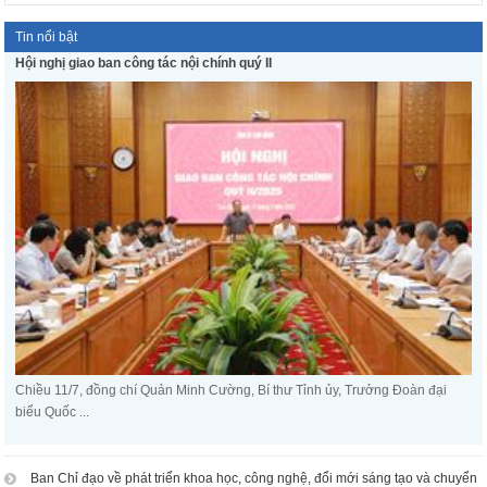
Tin nổi bật
Hội nghị giao ban công tác nội chính quý II
Chiều 11/7, đồng chí Quản Minh Cường, Bí thư Tỉnh ủy, Trưởng Đoàn đại
biểu Quốc ...
Ban Chỉ đạo về phát triển khoa học, công nghệ, đổi mới sáng tạo và chuyển