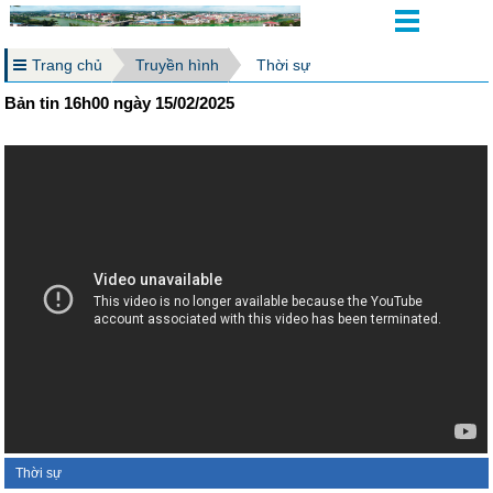
Trang chủ
Truyền hình
Thời sự
Bản tin 16h00 ngày 15/02/2025
Thời sự