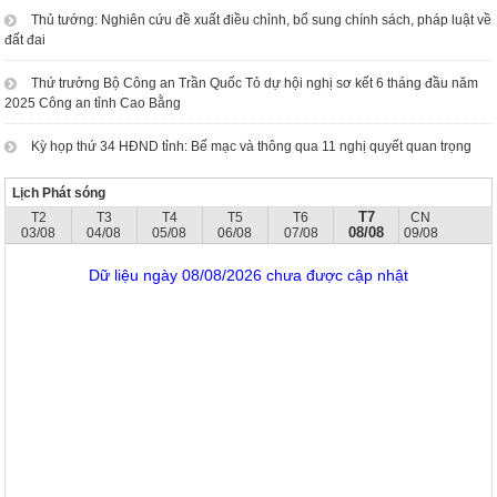
Thủ tướng: Nghiên cứu đề xuất điều chỉnh, bổ sung chính sách, pháp luật về
đất đai
Thứ trưởng Bộ Công an Trần Quốc Tỏ dự hội nghị sơ kết 6 tháng đầu năm
2025 Công an tỉnh Cao Bằng
Kỳ họp thứ 34 HĐND tỉnh: Bế mạc và thông qua 11 nghị quyết quan trọng
Lịch Phát sóng
T7
T2
T3
T4
T5
T6
CN
08/08
03/08
04/08
05/08
06/08
07/08
09/08
Dữ liệu ngày 08/08/2026 chưa được cập nhật