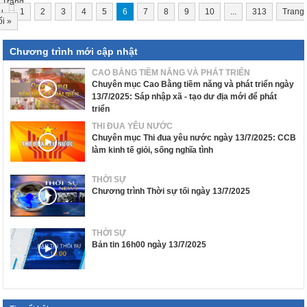
Trang
u
1
2
3
4
5
6
7
8
9
10
...
313
Trang
ối
»
Chương trình mới cập nhật
CAO BẰNG TIỀM NĂNG VÀ PHÁT TRIỂN
Chuyên mục Cao Bằng tiềm năng và phát triển ngày
13/7/2025: Sáp nhập xã - tạo dư địa mới để phát
triển
THI ĐUA YÊU NƯỚC
Chuyên mục Thi đua yêu nước ngày 13/7/2025: CCB
làm kinh tế giỏi, sống nghĩa tình
THỜI SỰ
Chương trình Thời sự tối ngày 13/7/2025
THỜI SỰ
Bản tin 16h00 ngày 13/7/2025